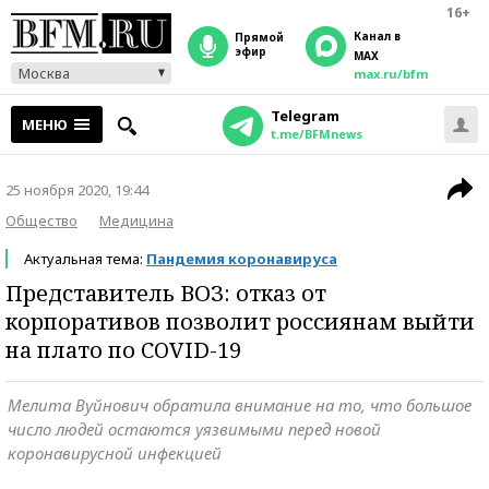
16+
Канал в
прямой
эфир
MAX
Москва
max.ru/bfm
Telegram
МЕНЮ
t.me/BFMnews
25 ноября 2020, 19:44
Общество
Медицина
Актуальная тема:
Пандемия коронавируса
Представитель ВОЗ: отказ от
корпоративов позволит россиянам выйти
на плато по COVID-19
Мелита Вуйнович обратила внимание на то, что большое
число людей остаются уязвимыми перед новой
коронавирусной инфекцией