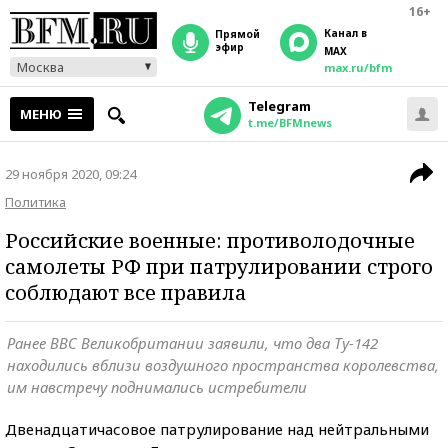
16+
Канал в
прямой
эфир
MAX
Москва
max.ru/bfm
Telegram
МЕНЮ
t.me/BFMnews
29 ноября 2020, 09:24
Политика
Российские военные: противолодочные
самолеты РФ при патрулировании строго
соблюдают все правила
Ранее ВВС Великобритании заявили, что два Ту-142
находились вблизи воздушного пространства королевства,
им навстречу поднимались истребители
Двенадцатичасовое патрулирование над нейтральными