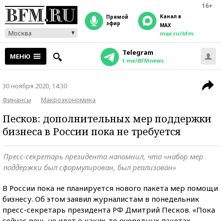
16+
Канал в
прямой
эфир
MAX
Москва
max.ru/bfm
Telegram
МЕНЮ
t.me/BFMnews
30 ноября 2020, 14:30
Финансы
Макроэкономика
Песков: дополнительных мер поддержки
бизнеса в России пока не требуется
Пресс-секретарь президента напомнил, что «набор мер
поддержки был сформулирован, был реализован»
В России пока не планируется нового пакета мер помощи
бизнесу. Об этом заявил журналистам в понедельник
пресс-секретарь президента РФ Дмитрий Песков. «Пока
сейчас речь не идет о каких-то очередных пакетах