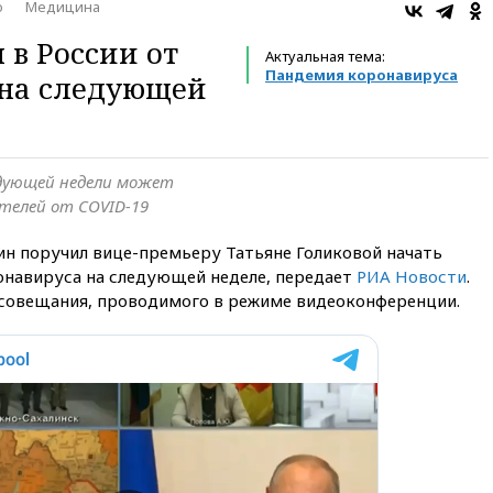
о
Медицина
 в России от
Актуальная тема:
Пандемия коронавируса
 на следующей
едующей недели может
ителей от COVID-19
н поручил вице-премьеру Татьяне Голиковой начать
навируса на следующей неделе, передает
РИА Новости
.
е совещания, проводимого в режиме видеоконференции.