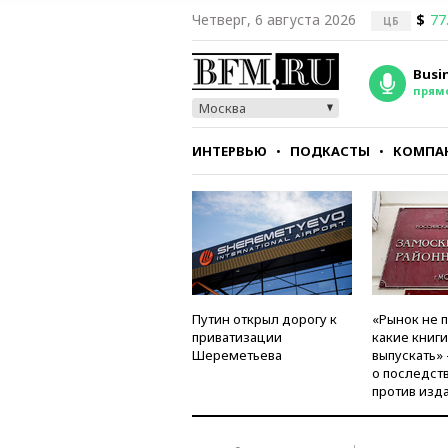
Четверг, 6 августа 2026
$
77
ЦБ
Busi
прям
Москва
ИНТЕРВЬЮ
ПОДКАСТЫ
КОМПА
СТИЛЬ
ТЕСТЫ
Путин открыл дорогу к
«Рынок не 
приватизации
какие книг
Шереметьева
выпускать»
о последст
против изд