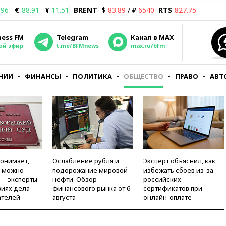
.96
€
88.91
¥
11.51
BRENT
$
83.89
/ ₽
6540
RTS
827.75
ness FM
Telegram
Канал в MAX
ой эфир
t.me/BFMnews
max.ru/bfm
НИИ
ФИНАНСЫ
ПОЛИТИКА
ОБЩЕСТВО
ПРАВО
АВТ
понимает,
Ослабление рубля и
Эксперт объяснил, как
и можно
подорожание мировой
избежать сбоев из-за
 — эксперты
нефти. Обзор
российских
виях дела
финансового рынка от 6
сертификатов при
ателей
августа
онлайн-оплате