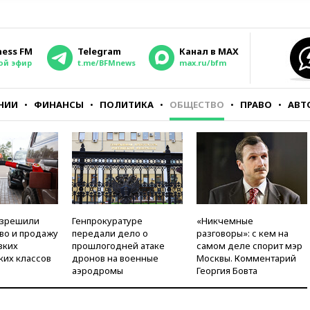
ness FM
Telegram
Канал в MAX
ой эфир
t.me/BFMnews
max.ru/bfm
НИИ
ФИНАНСЫ
ПОЛИТИКА
ОБЩЕСТВО
ПРАВО
АВТ
азрешили
Генпрокуратуре
«Никчемные
во и продажу
передали дело о
разговоры»: с кем на
зких
прошлогодней атаке
самом деле спорит мэр
ких классов
дронов на военные
Москвы. Комментарий
аэродромы
Георгия Бовта