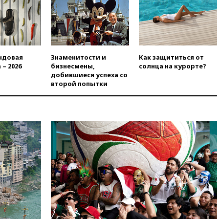
дефицит ракет с попыткой
Запада принудить Киев к
уступкам
вчера, 19:45
Памфилова: ЦИК
примет беспрецедентные
меры безопасности во время
ндовая
Знаменитости и
Как защититься от
выборов
 – 2026
бизнесмены,
солнца на курорте?
добившиеся успеха со
вчера, 19:35
Памфилова
второй попытки
сообщила об омоложении
партийных списков на выборах
в Госдуму
вчера, 19:25
Путин
прокомментировал первый
номер «Единой России» в
бюллетене
вчера, 19:15
Путин обсудил с
Памфиловой подготовку к
единому дню голосования
вчера, 18:56
Wildberries
отрицает перенос основной
логистики за пределы России