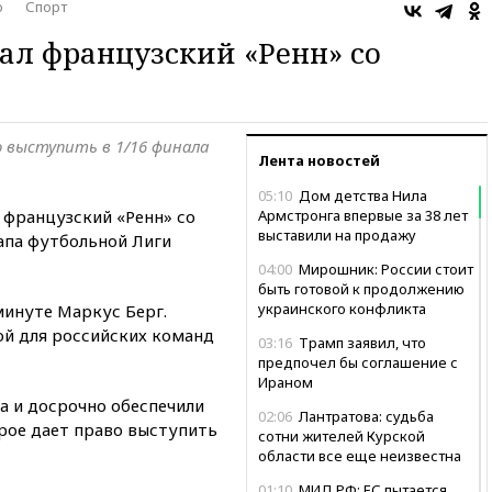
о
Спорт
ал французский «Ренн» со
о выступить в 1/16 финала
Лента новостей
05:10
Дом детства Нила
 французский «Ренн» со
Армстронга впервые за 38 лет
выставили на продажу
тапа футбольной Лиги
04:00
Мирошник: России стоит
быть готовой к продолжению
украинского конфликта
минуте Маркус Берг.
ой для российских команд
03:16
Трамп заявил, что
предпочел бы соглашение с
Ираном
а и досрочно обеспечили
02:06
Лантратова: судьба
орое дает право выступить
сотни жителей Курской
области все еще неизвестна
01:10
МИД РФ: ЕС пытается