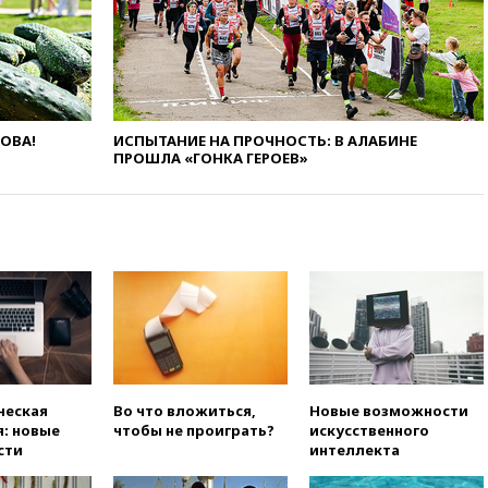
вчера, 21:15
Путин обсудил с
Машковым 150-летие Союза
театральных деятелей
вчера, 20:47
Newsweek:
«взрывная» диарея охватила
47 из 50 штатов США
ЛОВА!
ИСПЫТАНИЕ НА ПРОЧНОСТЬ: В АЛАБИНЕ
ПРОШЛА «ГОНКА ГЕРОЕВ»
вчера, 20:35
ПВО за 12 часов
сбила 200 украинских
беспилотников
вчера, 20:20
Третий комплект
золотых медалей выиграли на
ЧЕ российские синхронистки
вчера, 20:15
ТАСС: жизни
главы «Уралдронзавода»
после взрыва ничего не
угрожает
вчера, 20:08
По всей Грузии
ческая
Во что вложиться,
Новые возможности
снова отключилось
: новые
чтобы не проиграть?
искусственного
электричество
сти
интеллекта
вчера, 20:00
Зеленский связал