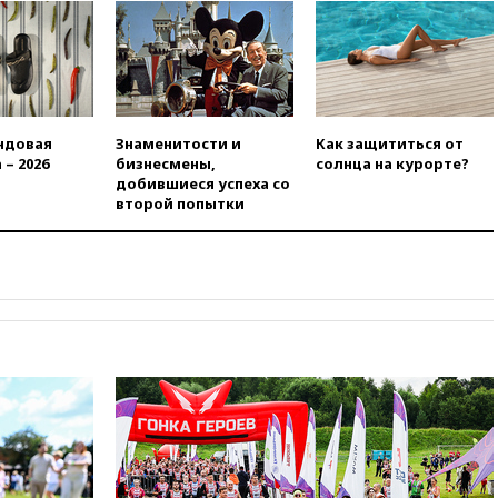
вчера, 22:35
Семь грузовых
вагонов сошли с рельсов в
Оренбургской области
вчера, 22:22
Минфин: в июле
выросли нефтегазовые
доходы российского бюджета
ндовая
Знаменитости и
Как защититься от
вчера, 22:15
Аксаков: ЦБ
 – 2026
бизнесмены,
солнца на курорте?
согласовал первый стандарт
добившиеся успеха со
исламского банкинга
второй попытки
вчера, 21:43
Организаторы
«Интервидения»
подтвердили, что конкурс
пройдет в Саудовской Аравии
вчера, 21:35
Машков: в РФ
подготовили концепцию
развития театрального
искусства до 2035 года
вчера, 21:21
Правительство
РФ разрешило продажу
бензина старых
экологических классов