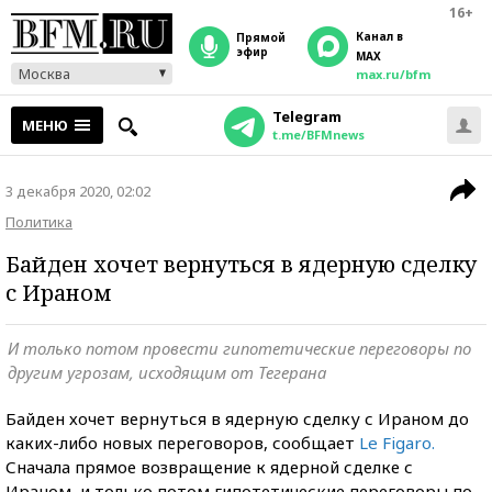
16+
Канал в
прямой
эфир
MAX
Москва
max.ru/bfm
Telegram
МЕНЮ
t.me/BFMnews
3 декабря 2020, 02:02
Политика
Байден хочет вернуться в ядерную сделку
с Ираном
И только потом провести гипотетические переговоры по
другим угрозам, исходящим от Тегерана
Байден хочет вернуться в ядерную сделку с Ираном до
каких-либо новых переговоров, сообщает
Le Figaro.
Сначала прямое возвращение к ядерной сделке с
Ираном, и только потом гипотетические переговоры по