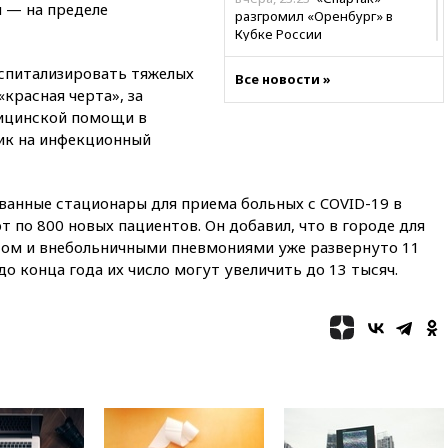
 — на пределе
разгромил «Оренбург» в
Кубке России
вчера, 23:00
Пост Дмитриева в
оспитализировать тяжелых
Все новости »
X о миграционном кризисе в
красная черта», за
Сеуте набрал миллион
ицинской помощи в
просмотров
ник на инфекционный
вчера, 22:49
Минпромторг:
банкротство «Кванта» не
означает прекращения
ванные стационары для приема больных с COVID-19 в
производства телевизоров в
РФ
по 800 новых пациентов. Он добавил, что в городе для
сом и внебольничными пневмониями уже развернуто 11
вчера, 22:35
Семь грузовых
о конца года их число могут увеличить до 13 тысяч.
вагонов сошли с рельсов в
Оренбургской области
вчера, 22:22
Минфин: в июле
выросли нефтегазовые
доходы российского бюджета
вчера, 22:15
Аксаков: ЦБ
согласовал первый стандарт
исламского банкинга