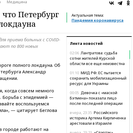
о
Медицина
 что Петербург
Актуальная тема:
Пандемия коронавируса
 локдауна
ля приема больных с COVID-
Лента новостей
мают по 800 новых
02:06
Лантратова: судьба
сотни жителей Курской
области все еще неизвестна
ороге полного локдауна. Об
етербурга Александр
01:10
МИД РФ: ЕС пытается
ращении.
сохранить мобилизационный
ресурс для Украины
я, когда совсем немного
00:05
Девочка с «маской
а. Борьба с эпидемией —
Бэтмена» показала лицо
авайте воспользуемся
после последней операции
ла», — цитирует Беглова
вчера, 23:35
Российского
историка Артема Кирпиченка
арестовали в Израиле
в городе работают на
вчера, 23:23
«Спартак»