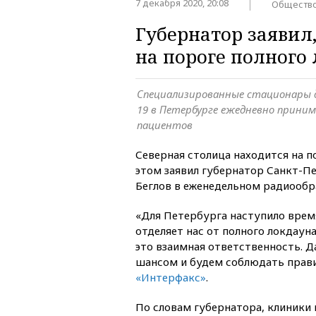
7 декабря 2020, 20:08
Обществ
Губернатор заявил,
на пороге полного
Специализированные стационары д
19 в Петербурге ежедневно прини
пациентов
Северная столица находится на п
этом заявил губернатор Санкт-П
Беглов в еженедельном радиооб
«Для Петербурга наступило врем
отделяет нас от полного локдаун
это взаимная ответственность. Д
шансом и будем соблюдать прави
«Интерфакс»
.
По словам губернатора, клиники 