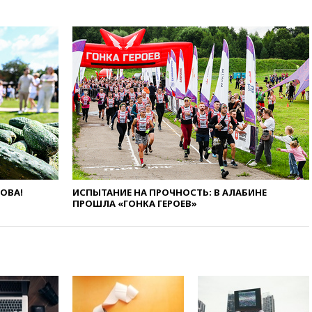
вчера, 20:20
Третий комплект
золотых медалей выиграли на
ЧЕ российские синхронистки
вчера, 20:15
ТАСС: жизни
главы «Уралдронзавода»
после взрыва ничего не
угрожает
вчера, 20:08
По всей Грузии
снова отключилось
электричество
вчера, 20:00
Зеленский связал
дефицит ракет с попыткой
Запада принудить Киев к
ЛОВА!
ИСПЫТАНИЕ НА ПРОЧНОСТЬ: В АЛАБИНЕ
уступкам
ПРОШЛА «ГОНКА ГЕРОЕВ»
вчера, 19:45
Памфилова: ЦИК
примет беспрецедентные
меры безопасности во время
выборов
вчера, 19:35
Памфилова
сообщила об омоложении
партийных списков на выборах