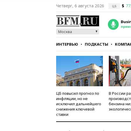
Четверг, 6 августа 2026
$
77
ЦБ
Busi
прям
Москва
ИНТЕРВЬЮ
ПОДКАСТЫ
КОМПА
СТИЛЬ
ТЕСТЫ
ЦБ повысил прогноз по
В России р
инфляции, но не
производст
исключил дальнейшего
бензина ни
снижения ключевой
экологичес
ставки