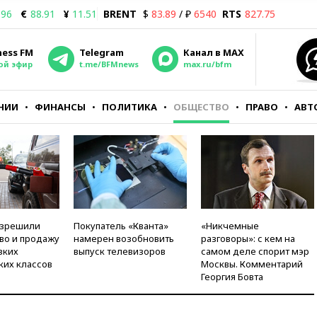
.96
€
88.91
¥
11.51
BRENT
$
83.89
/ ₽
6540
RTS
827.75
ness FM
Telegram
Канал в MAX
ой эфир
t.me/BFMnews
max.ru/bfm
НИИ
ФИНАНСЫ
ПОЛИТИКА
ОБЩЕСТВО
ПРАВО
АВТ
азрешили
Покупатель «Кванта»
«Никчемные
во и продажу
намерен возобновить
разговоры»: с кем на
зких
выпуск телевизоров
самом деле спорит мэр
ких классов
Москвы. Комментарий
Георгия Бовта