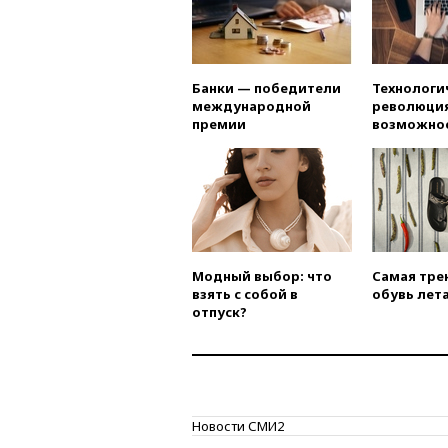
Банки — победители
Технологи
международной
революция
премии
возможно
Модный выбор: что
Самая тре
взять с собой в
обувь лета
отпуск?
Новости СМИ2