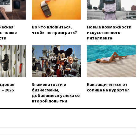
вчера, 21:43
Организаторы
«Интервидения»
подтвердили, что конкурс
пройдет в Саудовской Аравии
ческая
Во что вложиться,
Новые возможности
вчера, 21:35
Машков: в РФ
: новые
чтобы не проиграть?
искусственного
подготовили концепцию
сти
интеллекта
развития театрального
искусства до 2035 года
вчера, 21:21
Правительство
РФ разрешило продажу
бензина старых
экологических классов
вчера, 21:15
Путин обсудил с
ндовая
Знаменитости и
Как защититься от
Машковым 150-летие Союза
 – 2026
бизнесмены,
солнца на курорте?
театральных деятелей
добившиеся успеха со
вчера, 20:47
Newsweek:
второй попытки
«взрывная» диарея охватила
47 из 50 штатов США
вчера, 20:35
ПВО за 12 часов
сбила 200 украинских
беспилотников