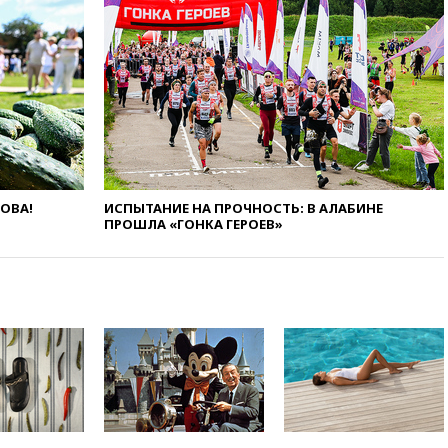
14:40
В Германии задержан
украинец за шпионаж на
оборонном предприятии
14:21
АТОР сообщила о
снижении цен на авиабилеты
в России
14:19
Масштабный сбой
произошел в рунете
14:14
«Ведомости»: Озон банк
ЛОВА!
ИСПЫТАНИЕ НА ПРОЧНОСТЬ: В АЛАБИНЕ
не пострадает от британских
ПРОШЛА «ГОНКА ГЕРОЕВ»
санкций
13:58
Медведев назвал
Японию вассалом США
13:45
В Петербурге достроили
новый тоннель зеленой ветки
метро
13:38
В эфире «Радиостанции
Судного дня» прозвучали три
сообщения