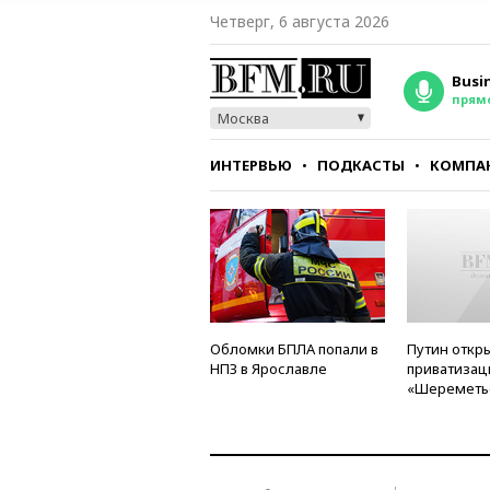
Четверг, 6 августа 2026
Busi
прям
Москва
ИНТЕРВЬЮ
ПОДКАСТЫ
КОМПА
СТИЛЬ
ТЕСТЫ
Обломки БПЛА попали в
Путин откры
НПЗ в Ярославле
приватизац
«Шереметь