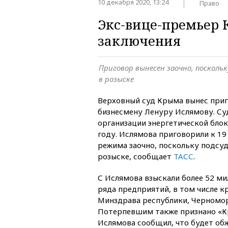
10 декабря 2020, 13:24
Право
Экс-вице-премьер 
заключения
Приговор вынесен заочно, посколь
в розыске
Верховный суд Крыма вынес при
бизнесмену Ленуру Ислямову. Су
организации энергетической бло
году. Ислямова приговорили к 19
режима заочно, поскольку подсу
розыске, сообщает
ТАСС
.
С Ислямова взыскали более 52 ми
ряда предприятий, в том числе 
Минздрава республики, Черномор
Потерпевшим также признано «К
Ислямова сообщил, что будет обж