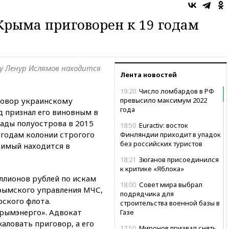
Крыма приговорен к 19 годам
ку Ленур Ислямов находится
Лента новостей
19:20
Число ломбардов в РФ
говор украинскому
превысило максимум 2022
года
д признал его виновным в
кады полуострова в 2015
18:50
Euractiv: восток
 годам колонии строгого
Финляндии приходит в упадок
без российских туристов
димый находится в
18:21
Зюганов присоединился
к критике «Яблока»
ллионов рублей по искам
18:00
Совет мира выбрал
крымского управления МЧС,
подрядчика для
ского флота.
строительства военной базы в
рымэнерго». Адвокат
Газе
аловать приговор, а его
17:50
Миронов призвал снять