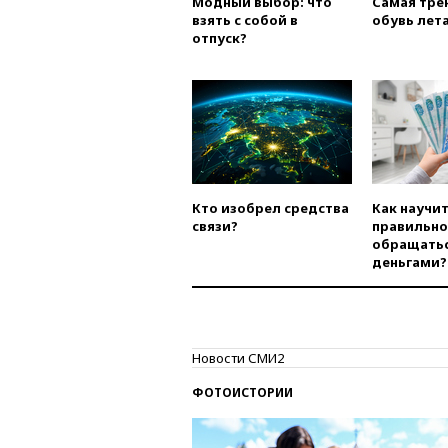
Модный выбор: что
Самая тре
взять с собой в
обувь лета
отпуск?
Кто изобрел средства
Как научи
связи?
правильно
обращатьс
деньгами?
Новости СМИ2
ФОТОИСТОРИИ