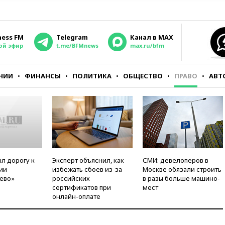
ness FM
Telegram
Канал в MAX
ой эфир
t.me/BFMnews
max.ru/bfm
НИИ
ФИНАНСЫ
ПОЛИТИКА
ОБЩЕСТВО
ПРАВО
АВТ
л дорогу к
Эксперт объяснил, как
СМИ: девелоперов в
ии
избежать сбоев из-за
Москве обязали строить
ево»
российских
в разы больше машино-
сертификатов при
мест
онлайн-оплате