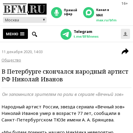
16+
Канал в
прямой
эфир
MAX
Москва
max.ru/bfm
Telegram
МЕНЮ
t.me/BFMnews
11 декабря 2020, 14:03
Общество
В Петербурге скончался народный артист
РФ Николай Иванов
Он запомнился зрителям по роли в сериале «Вечный зов»
Народный артист России, звезда сериала «Вечный зов»
Николай Иванов умер в возрасте 77 лет, сообщили в
Санкт-Петербургском ТЮЗе имени А. А. Брянцева.
«Мы будем помнить нашего НикНика невероятно