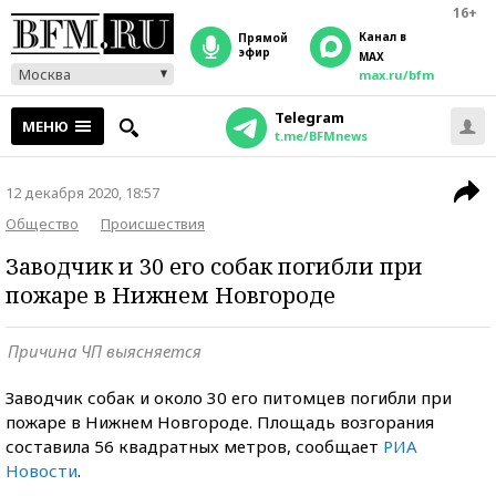
16+
Канал в
прямой
эфир
MAX
Москва
max.ru/bfm
Telegram
МЕНЮ
t.me/BFMnews
12 декабря 2020, 18:57
Общество
Происшествия
Заводчик и 30 его собак погибли при
пожаре в Нижнем Новгороде
Причина ЧП выясняется
Заводчик собак и около 30 его питомцев погибли при
пожаре в Нижнем Новгороде. Площадь возгорания
составила 56 квадратных метров, сообщает
РИА
Новости
.