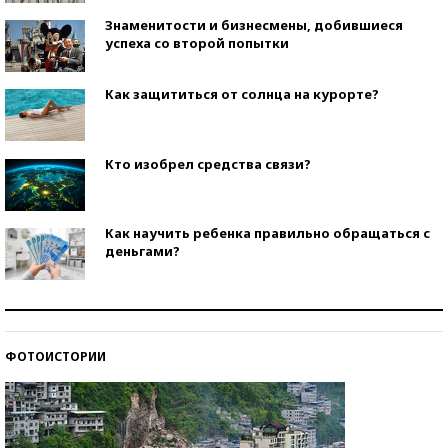
Знаменитости и бизнесмены, добившиеся
успеха со второй попытки
Как защититься от солнца на курорте?
Кто изобрел средства связи?
Как научить ребенка правильно обращаться с
деньгами?
Рекорды ЕГЭ: в каких регионах больше всего
стобалльников?
ФОТОИСТОРИИ
Самые модные пляжи — 2026