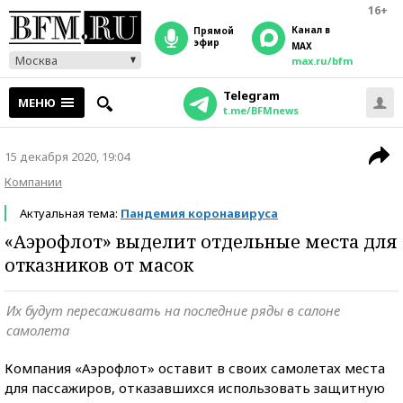
16+
Канал в
прямой
эфир
MAX
Москва
max.ru/bfm
Telegram
МЕНЮ
t.me/BFMnews
15 декабря 2020, 19:04
Компании
Актуальная тема:
Пандемия коронавируса
«Аэрофлот» выделит отдельные места для
отказников от масок
Их будут пересаживать на последние ряды в салоне
самолета
Компания «Аэрофлот» оставит в своих самолетах места
для пассажиров, отказавшихся использовать защитную