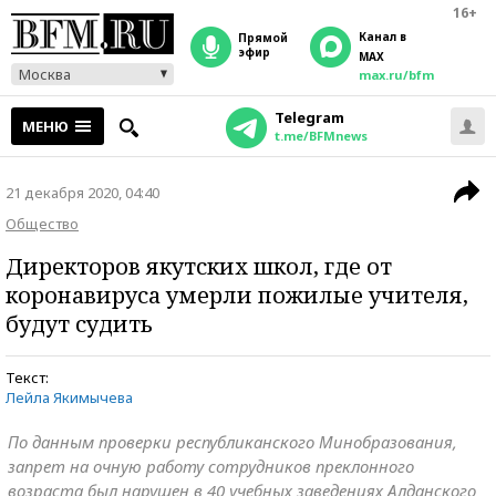
16+
Канал в
прямой
эфир
MAX
Москва
max.ru/bfm
Telegram
МЕНЮ
t.me/BFMnews
21 декабря 2020, 04:40
Общество
Директоров якутских школ, где от
коронавируса умерли пожилые учителя,
будут судить
Текст:
Лейла Якимычева
По данным проверки республиканского Минобразования,
запрет на очную работу сотрудников преклонного
возраста был нарушен в 40 учебных заведениях Алданского