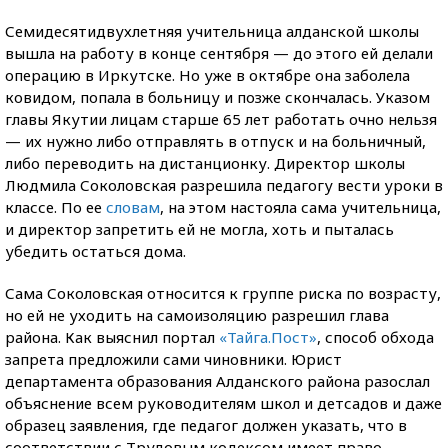
Семидесятидвухлетняя учительница алданской школы
вышла на работу в конце сентября — до этого ей делали
операцию в Иркутске. Но уже в октябре она заболела
ковидом, попала в больницу и позже скончалась. Указом
главы Якутии лицам старше 65 лет работать очно нельзя
— их нужно либо отправлять в отпуск и на больничный,
либо переводить на дистанционку. Директор школы
Людмила Соколовская разрешила педагогу вести уроки в
классе. По ее
словам
, на этом настояла сама учительница,
и директор запретить ей не могла, хоть и пыталась
убедить остаться дома.
Сама Соколовская относится к группе риска по возрасту,
но ей не уходить на самоизоляцию разрешил глава
района. Как выяснил портал
«Тайга.Пост»
, способ обхода
запрета предложили сами чиновники. Юрист
департамента образования Алданского района разослал
объяснение всем руководителям школ и детсадов и даже
образец заявления, где педагог должен указать, что в
соответствии с Трудовым кодексом имеет право