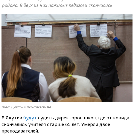
района. В двух из них пожилые педагоги скончались
Фото: Дмитрий Феоктистов/ТАСС
В Якутии
будут
судить директоров школ, где от ковида
скончались учителя старше 65 лет. Умерли двое
преподавателей.