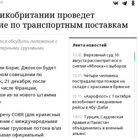
во
ликобритании проведет
ие по транспортным поставкам
тся обсудить положение с
Лента новостей
улярными грузовыми
15:45
Верховный суд 10
августа рассмотрит иск о
снятии «Яблока» с выборов
и Борис Джонсон будет
ном совещании по
15:35
Четыре человека
, 21 декабря, после
пострадали при пожаре на
складе с красками в Брянске
 числе Франции,
зи из-за нового штамма
15:15
«Аэрофлот» с 1 октября
o.
возобновит ежедневные
рейсы в Абу-Даби
ечу COBR (для кризисных
14:52
Турция, Саудовская
жение с международными
Аравия и Пакистан
рные грузовые потоки в/из
объединились в военный
альянс
казал официальный