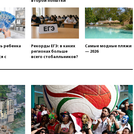
второй попытки
«Госуслугах»
11:22
При стрельбе в школе в
Таиланде погибли пять
человек
11:19
Россия рассчитывает
заключить безвизовые
соглашения с Индонезией и
ть ребенка
Рекорды ЕГЭ: в каких
Самые модные пляжи
Малайзией
регионах больше
— 2026
я с
всего стобалльников?
11:04
«Ведомости»: на партию
«Яблоко» ополчились
конкуренты
10:59
Торговые центры и кафе
в России могут обязать
раздавать питьевую воду
бесплатно
10:41
Бывшая глава брокера
Mind Money Юлия Хандошко
признала свою вину
10:41
Пашинян: Армения
понимает невозможность
одновременного членства в