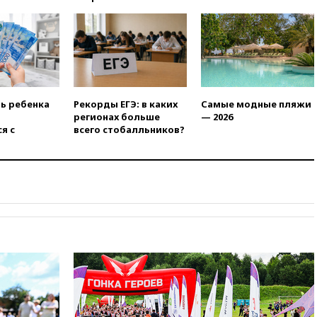
13:36
ABC News: запасы
вооружений США достигли
крайне низкого уровня
13:16
«Родина» просит
Верховный суд снять «Яблоко»
с выборов
13:11
Путин обсудил с
ть ребенка
Рекорды ЕГЭ: в каких
Самые модные пляжи
президентом ОАЭ ситуацию в
регионах больше
— 2026
Персидском заливе и на
я с
всего стобалльников?
Украине
13:09
Суд обязал москвичку
выселить из квартиры
крокодила, лису и других
животных
12:51
Россия планирует
запустить групповые
безвизовые турпоездки для
Вьетнама
12:36
Экспорт растворимого
кофе из России достиг
рекордных показателей