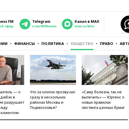
ness FM
Telegram
Канал в MAX
ой эфир
t.me/BFMnews
max.ru/bfm
НИИ
ФИНАНСЫ
ПОЛИТИКА
ОБЩЕСТВО
ПРАВО
АВТ
матель — о
Что за хлопок прозвучал
«Саму болезнь так не
рджбэк в
сразу в нескольких
вылечить» — Юргенс о
ие разрушает
районах Москвы и
новых правилах
ежду
Подмосковья?
листинга ценных бумаг
 клиентом