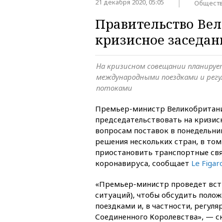
21 декабря 2020, 05:05
Общест
Правительство Ве
кризисное заседан
На кризисном совещании планируе
международными поездками и рег
потоками
Премьер-министр Великобритани
председательствовать на кризис
вопросам поставок в понедельник
решения нескольких стран, в том
приостановить транспортные свя
коронавируса, сообщает
Le Figar
«Премьер-министр проведет встр
ситуаций), чтобы обсудить поло
поездками и, в частности, регуля
Соединенного Королевства», — с