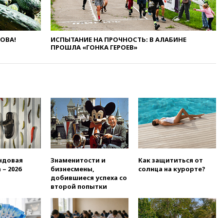
присоединился к критике
«Яблока»
вчера, 18:15
Четыре человека
ЛОВА!
ИСПЫТАНИЕ НА ПРОЧНОСТЬ: В АЛАБИНЕ
пострадали при атаках ВСУ на
ПРОШЛА «ГОНКА ГЕРОЕВ»
Белгородскую область
вчера, 18:00
Совет мира
выбрал подрядчика для
строительства военной базы в
Газе
вчера, 17:50
Миронов призвал
снять «Яблоко» с выборов в
Госдуму
вчера, 17:45
Правительство
получит «золотую акцию» в
управлении аэропортом
ндовая
Знаменитости и
Как защититься от
Шереметьево
 – 2026
бизнесмены,
солнца на курорте?
добившиеся успеха со
вчера, 17:35
Шесть человек
второй попытки
пострадали при ударе ВСУ по
автобусу в Запорожской
области