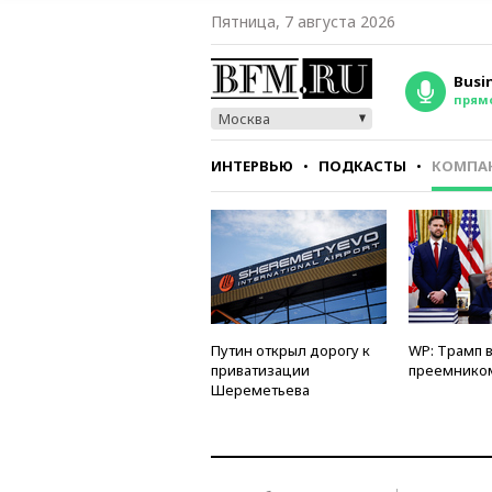
Пятница, 7 августа 2026
Busi
прям
Москва
ИНТЕРВЬЮ
ПОДКАСТЫ
КОМПА
СТИЛЬ
ТЕСТЫ
Путин открыл дорогу к
WP: Трамп 
приватизации
преемнико
Шереметьева