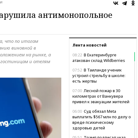
и
 нарушила антимонопольное
а, что по итогам
Лента новостей
анию виновной в
оложением на рынке, а
08:22
В Екатеринбурге
атакован склад Wildberries
 гостиницам и отелям
07:52
В Таиланде ученик
устроил стрельбу в школе:
есть жертвы
07:00
Лесной пожар в 30
километрах от Ванкувера
привел к эвакуации жителей
06:00
Суд обязал Meta
выплатить $567 млн по делу о
вреде психическому
здоровью детей
05:51
Трамп подписал указ