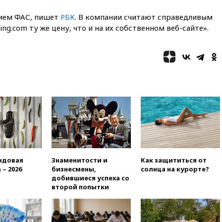
Армению
нием ФАС, пишет
РБК
. В компании считают справедливым
вчера, 20:35
ПВО за день
сбила еще 281 украинский
ing.com ту же цену, что и на их собственном веб-сайте».
беспилотник над Россией
вчера, 20:27
Ямпольская
призвала оптимизировать
олимпиады для поступления в
вузы
вчера, 20:15
Минтранс
предложил оплачивать
защиту дорог от БПЛА из
средств на ремонт
вчера, 20:00
Зеленский 8
августа посетит Сербию с
официальным визитом
ндовая
Знаменитости и
Как защититься от
вчера, 19:58
В Госдуму будет
 – 2026
бизнесмены,
солнца на курорте?
внесен законопроект об
добившиеся успеха со
отмене ЕГЭ
второй попытки
вчера, 19:50
Аэропорты Сочи и
Ярославля приостановили
работу