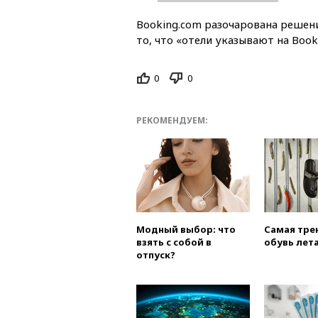
Booking.com разочарована реше
то, что «отели указывают на Book
0
0
РЕКОМЕНДУЕМ:
Модный выбор: что
Самая тре
взять с собой в
обувь лета
отпуск?