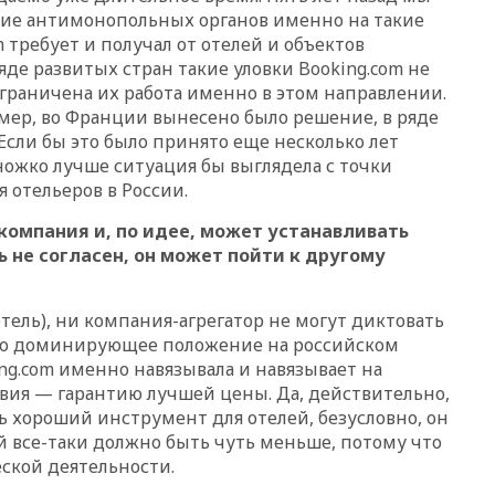
вчера, 21:58
Генпрокуратура
е антимонопольных органов именно на такие
признала нежелательным в
m требует и получал от отелей и объектов
РФ американский Human
ряде развитых стран такие уловки Booking.com не
Rights Foundation
ограничена их работа именно в этом направлении.
вчера, 21:35
«Аэрофлот»
имер, во Франции вынесено было решение, в ряде
отменяет часть рейсов в Сочи
Если бы это было принято еще несколько лет
и Геленджик
ножко лучше ситуация бы выглядела с точки
вчера, 21:25
Руслан Терновой
 отельеров в России.
выиграл золото чемпионата
Европы в прыжках с 10-
компания и, по идее, может устанавливать
метровой вышки
ь не согласен, он может пойти к другому
вчера, 21:10
РФ не получала
обращений о прекращении
концессии строительства ж/д
тель), ни компания-агрегатор не могут диктовать
в Армении
нно доминирующее положение на российском
вчера, 21:00
В России вновь
ng.com именно навязывала и навязывает на
обсуждают эксперимент по
вия — гарантию лучшей цены. Да, действительно,
онлайн-продаже алкоголя
ь хороший инструмент для отелей, безусловно, он
ий все-таки должно быть чуть меньше, потому что
вчера, 20:45
Матвиенко:
россиянам могут
ской деятельности.
рекомендовать не посещать