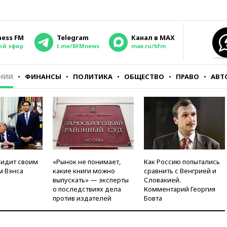
ness FM
Telegram
Канал в MAX
ой эфир
t.me/BFMnews
max.ru/bfm
НИИ
ФИНАНСЫ
ПОЛИТИКА
ОБЩЕСТВО
ПРАВО
АВТ
видит своим
«Рынок не понимает,
Как Россию попытались
м Вэнса
какие книги можно
сравнить с Венгрией и
выпускать» — эксперты
Словакией.
о последствиях дела
Комментарий Георгия
против издателей
Бовта