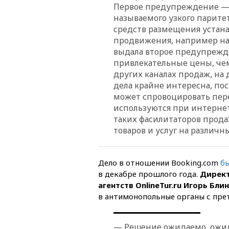
Первое предупреждение — 
называемого узкого паритет
средств размещения устана
продвижения, например на 
выдала второе предупрежде
привлекательные цены, чем
других каналах продаж, на 
дела крайне интересна, поск
может спровоцировать пер
используются при интернет
таких фасилитаторов прода
товаров и услуг на различн
Дело в отношении Booking.com
б
в декабре прошлого года.
Директ
агентств OnlineTur.ru Игорь Бли
в антимонопольные органы с прет
— Решение ожидаемо, ожид