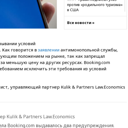
против «родильного туризма»
в США
04:00
Суд взыскал почти 5 млн
Все новости »
рублей в пользу семьи
отравившегося в детсаду
мальчика
03:00
МИД РФ: попытки Запада
язывании условий
рассорить Россию и Казахстан
. Как говорится в
заявлении
антимонопольной службы,
обречены на провал
рующим положением на рынке, так как запрещал
за меньшую цену на других ресурсах. Booking.com
02:00
Ни один водоем Англии
не соответствует нормам
ребованием исключить эти требования из условий
химической безопасности
01:00
Трамп: США сами
нуждаются в дальнобойных
т, управляющий партнер Kulik & Partners Law.Economics
ракетах и системах Patriot
00:01
Трамп заявил о
необходимости пополнения
арсенала США
 Kulik & Partners Law.Economics
вчера, 23:28
Слуцкий призвал
признать «Яблоко»
ела Booking.com выдавалось два предупреждения.