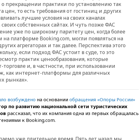
нежелательной организацией
о прекращении практики по установлению так
а цен, то есть требования от гостиниц и других
вчера, 23:15
В Смоленске
вливать лучшие условия на своих каналах
ребенок и женщина погибли
при падении деревьев во
своих собственных сайтах. И чуть позже ФАС
время урагана
ние уже по широкому паритету цен, когда более
 на платформе Booking.com, могли появляться на
вчера, 22:55
В Москве в
пятницу ожидаются ливни
других агрегаторах и так далее. Перспектива этого
ольку, если подход ФАС устоит в суде, то это
вчера, 22:35
Винисиус
есмотр практик ценообразования, которые
продлил контракт с «Реалом»
до 2032 года
-торговле и, в частности, при использовании
ж, как интернет-платформы для различных
вчера, 22:28
Отказаться от
ых рынках».
российского гражданства
станет значительно дороже
вчера, 22:20
Путин назвал 76-ю
ыло возбуждено
на основании
обращения «Опоры России»
гвардейскую десантно-
ор по развитию национальной сети туристических
штурмовую дивизию
легендарной
нов
рассказал, что их компания одна из первых обращалась
ензиями к Booking.com.
вчера, 22:15
Путин заслушал
доклад о ситуации на
добропольском направлении
аемо уже длительное время. Пять лет назад мы