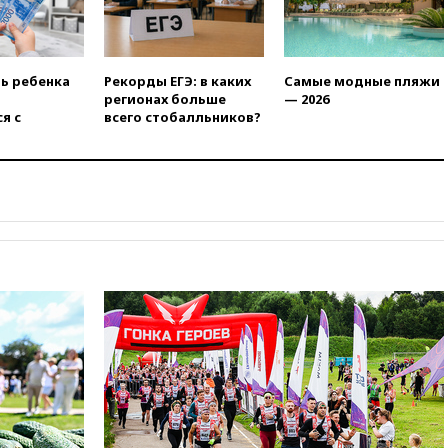
вчера, 19:35
WP: Трамп
призвал доноров-
республиканцев поддержать
Вэнса на выборах 2028 года
ть ребенка
Рекорды ЕГЭ: в каких
Самые модные пляжи
регионах больше
— 2026
вчера, 19:20
Число ломбардов
я с
всего стобалльников?
в РФ превысило максимум
2022 года
вчера, 19:15
Жуковский и
аэропорт Геленджика
возобновили работу
вчера, 19:00
Путин уточнил
порядок присвоения воинских
званий добровольцам
вчера, 18:50
Euractiv: восток
Финляндии приходит в упадок
без российских туристов
вчера, 18:35
В Жуковском и
аэропорту Геленджика
введены ограничения
вчера, 18:21
Зюганов