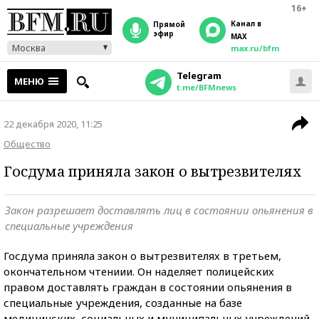
16+
Канал в
прямой
эфир
MAX
Москва
max.ru/bfm
Telegram
МЕНЮ
t.me/BFMnews
22 декабря 2020, 11:25
Общество
Госдума приняла закон о вытрезвителях
Закон разрешает доставлять лиц в состоянии опьянения в
специальные учреждения
Госдума приняла закон о вытрезвителях в третьем,
окончательном чтениии. Он наделяет полицейских
правом доставлять граждан в состоянии опьянения в
специальные учреждения, созданные на базе
медицинских, социальных и муниципальных учреждений,