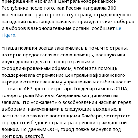
прекращения насилия в Центральноафриканской
Республике после того, как Россия направила 300
«военных инструкторов» в эту страну, страдающую от
нападений повстанцев накануне президентских выборов
и выборов в законодательные органы, сообщает
Le
Figaro
.
«Наша позиция всегда заключалась в том, что страны,
которые предоставляют свою помощь, военную или
иную, должны делать это прозрачным и
скоординированным образом, чтобы эта помощь
поддерживала стремление центральноафриканского
народа к ответственному управлению и стабильности»,
— сказал AFP пресс-секретарь Госдепартамента США,
говоря о роли Москвы. Американская дипломатия
заявила, что «сожалеет» о возобновлении насилия перед
выборами, намеченными в следующие выходные, в
частности о захвате повстанцами Бамбари, четвертого
города этой бедной страны, разоренной гражданской
войной. По данным ООН, город позже вернулся под
контроль властей.