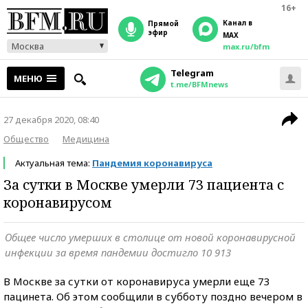
16+
Канал в
прямой
эфир
MAX
Москва
max.ru/bfm
Telegram
МЕНЮ
t.me/BFMnews
27 декабря 2020, 08:40
Общество
Медицина
Актуальная тема:
Пандемия коронавируса
За сутки в Москве умерли 73 пациента с
коронавирусом
Общее число умерших в столице от новой коронавирусной
инфекции за время пандемии достигло 10 913
В Москве за сутки от коронавируса умерли еще 73
пацинета. Об этом сообщили в субботу поздно вечером в