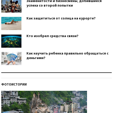
Знаменитости и бизнесмены, добившиеся
успеха со второй попытки
Как защититься от солнца на курорте?
Кто изобрел средства связи?
Как научить ребенка правильно обращаться с
деньгами?
Рекорды ЕГЭ: в каких регионах больше всего
стобалльников?
ФОТОИСТОРИИ
Самые модные пляжи — 2026