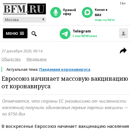
16+
Канал в
прямой
эфир
MAX
Москва
max.ru/bfm
Telegram
МЕНЮ
t.me/BFMnews
27 декабря 2020, 09:14
Общество
Медицина
Актуальная тема:
Пандемия коронавируса
Евросоюз начинает массовую вакцинацию
от коронавируса
Отмечается, что страны ЕС (независимо от численности
населения) получили одинаковые первые партии вакцины —
по 9750 доз
В воскресенье Евросоюз начинает вакцинацию населения