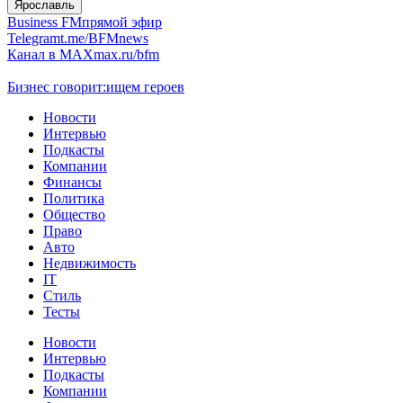
Ярославль
Business FM
прямой эфир
Telegram
t.me/BFMnews
Канал в MAX
max.ru/bfm
Бизнес говорит:
ищем героев
Новости
Интервью
Подкасты
Компании
Финансы
Политика
Общество
Право
Авто
Недвижимость
IT
Стиль
Тесты
Новости
Интервью
Подкасты
Компании