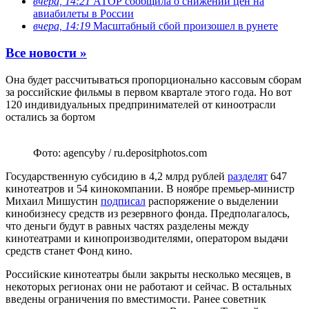
вчера, 14:21
АТОР сообщила о снижении цен на
авиабилеты в России
вчера, 14:19
Масштабный сбой произошел в рунете
Все новости »
Она будет рассчитываться пропорционально кассовым сборам
за российские фильмы в первом квартале этого года. Но вот
120 индивидуальных предпринимателей от киноотрасли
остались за бортом
Фото: agencyby / ru.depositphotos.com
Государственную субсидию в 4,2 млрд рублей
разделят
647
кинотеатров и 54 кинокомпании. В ноябре премьер-министр
Михаил Мишустин
подписал
распоряжение о выделении
кинобизнесу средств из резервного фонда. Предполагалось,
что деньги будут в равных частях разделены между
кинотеатрами и кинопроизводителями, оператором выдачи
средств станет Фонд кино.
Российские кинотеатры были закрыты несколько месяцев, в
некоторых регионах они не работают и сейчас. В остальных
введены ограничения по вместимости. Ранее советник