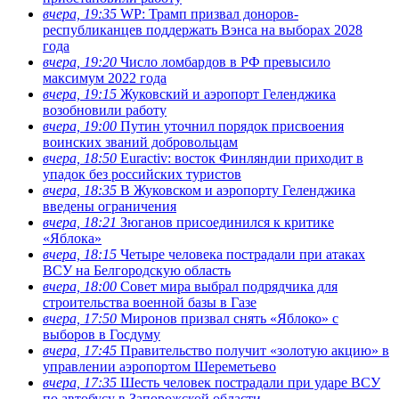
вчера, 19:35
WP: Трамп призвал доноров-
республиканцев поддержать Вэнса на выборах 2028
года
вчера, 19:20
Число ломбардов в РФ превысило
максимум 2022 года
вчера, 19:15
Жуковский и аэропорт Геленджика
возобновили работу
вчера, 19:00
Путин уточнил порядок присвоения
воинских званий добровольцам
вчера, 18:50
Euractiv: восток Финляндии приходит в
упадок без российских туристов
вчера, 18:35
В Жуковском и аэропорту Геленджика
введены ограничения
вчера, 18:21
Зюганов присоединился к критике
«Яблока»
вчера, 18:15
Четыре человека пострадали при атаках
ВСУ на Белгородскую область
вчера, 18:00
Совет мира выбрал подрядчика для
строительства военной базы в Газе
вчера, 17:50
Миронов призвал снять «Яблоко» с
выборов в Госдуму
вчера, 17:45
Правительство получит «золотую акцию» в
управлении аэропортом Шереметьево
вчера, 17:35
Шесть человек пострадали при ударе ВСУ
по автобусу в Запорожской области