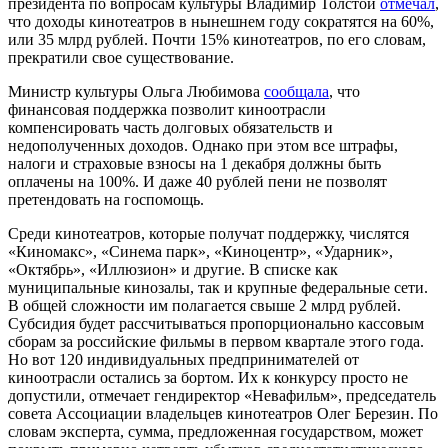
президента по вопросам культуры Владимир Толстой
отмечал
,
что доходы кинотеатров в нынешнем году сократятся на 60%,
или 35 млрд рублей. Почти 15% кинотеатров, по его словам,
прекратили свое существование.
Министр культуры Ольга Любимова
сообщала
, что
финансовая поддержка позволит киноотрасли
компенсировать часть долговых обязательств и
недополученных доходов. Однако при этом все штрафы,
налоги и страховые взносы на 1 декабря должны быть
оплачены на 100%. И даже 40 рублей пени не позволят
претендовать на госпомощь.
Среди кинотеатров, которые получат поддержку, числятся
«Киномакс», «Синема парк», «Киноцентр», «Ударник»,
«Октябрь», «Иллюзион» и другие. В списке как
муниципальные кинозалы, так и крупные федеральные сети.
В общей сложности им полагается свыше 2 млрд рублей.
Субсидия будет рассчитываться пропорционально кассовым
сборам за российские фильмы в первом квартале этого года.
Но вот 120 индивидуальных предпринимателей от
киноотрасли остались за бортом. Их к конкурсу просто не
допустили, отмечает гендиректор «Невафильм», председатель
совета Ассоциации владельцев кинотеатров Олег Березин. По
словам эксперта, сумма, предложенная государством, может