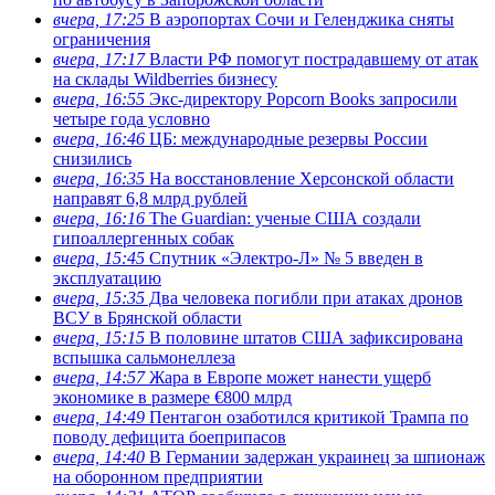
вчера, 17:25
В аэропортах Сочи и Геленджика сняты
ограничения
вчера, 17:17
Власти РФ помогут пострадавшему от атак
на склады Wildberries бизнесу
вчера, 16:55
Экс-директору Popcorn Books запросили
четыре года условно
вчера, 16:46
ЦБ: международные резервы России
снизились
вчера, 16:35
На восстановление Херсонской области
направят 6,8 млрд рублей
вчера, 16:16
The Guardian: ученые США создали
гипоаллергенных собак
вчера, 15:45
Спутник «Электро-Л» № 5 введен в
эксплуатацию
вчера, 15:35
Два человека погибли при атаках дронов
ВСУ в Брянской области
вчера, 15:15
В половине штатов США зафиксирована
вспышка сальмонеллеза
вчера, 14:57
Жара в Европе может нанести ущерб
экономике в размере €800 млрд
вчера, 14:49
Пентагон озаботился критикой Трампа по
поводу дефицита боеприпасов
вчера, 14:40
В Германии задержан украинец за шпионаж
на оборонном предприятии