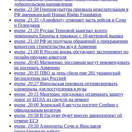
добропольском направлении
вчера, 21:58
Генпрокуратура признала нежелательным в
РФ американский Human Rights Foundation
вчера, 21:35
«Аэрофлот» отменяет часть рейсов в Сочи
и Геленджик
вчера, 21:25
Руслан Терновой выиграл золото
чемпионата Европы в прыжках с 10-метровой вышки
вчера, 21:10
РФ не получала обращений о прекращении
концессии строительства ж/д в Армении
вчера, 21:00
В России вновь обсуждают эксперимент по
онлайн-продаже алкоголя
вчера, 20:45
Матвиенко: россиянам могут рекомендовать
не посещать Армению
вчера, 20:35
ПВО за день сбила еще 281 украинский
беспилотник над Россией
вчера, 20:27
Ямпольская призвала оптимизировать
олимпиады для поступления в вузы
вчера, 20:15
Минтранс предложил оплачивать защиту
дорог от БПЛА из средств на ремонт
вчера, 20:00
Зеленский 8 августа посетит Сербию с
официальным визитом
вчера, 19:58
В Госдуму будет внесен законопроект об
отмене ЕГЭ
вчера, 19:50
Аэропорты Сочи и Ярославля
приостановили работу