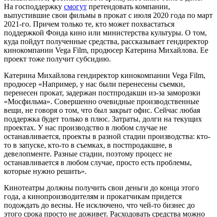
На господдержку
смогут
претендовать компании,
выпустившие свои фильмы в прокат с июля 2020 года по март
2021-го. Причем только те, кто может похвастаться
поддержкой Фонда кино или министерства культуры. О том,
куда пойдут полученные средства, рассказывает гендиректор
кинокомпании Vega Film, продюсер Катерина Михайлова. Ее
проект тоже получит субсидию.
Катерина Михайлова
гендиректор кинокомпании Vega Film,
продюсер
«
Например, у нас были перенесены съемки,
перенесен прокат, задержан постпродакшн из-за заморозки
«Мосфильма». Совершенно очевидные производственные
вещи, не говоря о том, что был закрыт офис. Сейчас любая
поддержка будет только в плюс. Затраты, долги на текущих
проектах. У нас производство в любом случае не
останавливается, проекты в разной стадии производства: кто-
то в запуске, кто-то в съемках, в постпродакшне, в
девелопменте. Разные стадии, поэтому процесс не
останавливается в любом случае, просто есть проблемы,
которые нужно решить
».
Кинотеатры должны получить свои деньги до конца этого
года, а кинопроизводителям и прокатчикам придется
подождать до весны. Не исключено, что чей-то бизнес до
этого срока просто не доживет. Расходовать средства можно