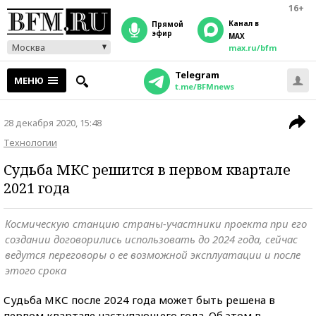
16+
Канал в
прямой
эфир
MAX
Москва
max.ru/bfm
Telegram
МЕНЮ
t.me/BFMnews
28 декабря 2020, 15:48
Технологии
Судьба МКС решится в первом квартале
2021 года
Космическую станцию страны-участники проекта при его
создании договорились использовать до 2024 года, сейчас
ведутся переговоры о ее возможной эксплуатации и после
этого срока
Судьба МКС после 2024 года может быть решена в
первом квартале наступающего года. Об этом в