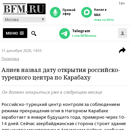
16+
Канал в
прямой
эфир
MAX
Москва
max.ru/bfm
Telegram
МЕНЮ
t.me/BFMnews
31 декабря 2020, 14:55
Политика
Алиев назвал дату открытия российско-
турецкого центра по Карабаху
Он должен открыться уже в следующем месяце
Российско-турецкий центр контроля за соблюдением
режима прекращения огня в Нагорном Карабахе
заработает в январе будущего года, примерно через 10-
14 дней. Сейчас азербайджанская сторона строит здание
для центра мониторинга в Агдамском районе, сообщил