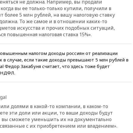
еняться не должна. Например, вы продали
Джанни Инфантино сумел
 когда вы ее только-только купили, получили в
сохранить пост
ит более 5 млн рублей, на вашу налоговую ставку
10:38
Роскачество нашло
должна. То же самое и в отношении каких-то
кишечную палочку в бургерах
метов искусства и прочих подобных ситуаций,
пяти популярных сетей
ся повышенная налоговая ставка 15%».
фастфуда
10:19
СКР рассматривает три
основные версии
 повышенным налогом доходы россиян от реализации
произошедшего с Cessna-182
х в случае, если такие доходы превышают 5 млн рублей в
10:18
В Приморье задержаны
al Федор Закабуня считает, что здесь тоже будет
подростки, планировавшие
 НДФЛ.
теракт на объекте Росгвардии
09:59
The Spectator:
отсутствие ракет для Patriot у
Украины приведет к
gal
поражению Киева
или долями в какой-то компании, в каком-то
09:54
МВД Германии:
те эти доли или акции, то ваши доходы будут
инцидент с дроном в
 но вы сможете уменьшить их на документально
аэропорту Лейпцига —
«сценарий гибридной атаки»
связанные с их приобретением или владением».