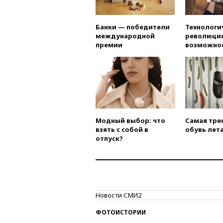
Банки — победители
Технологи
международной
революция
премии
возможно
Модный выбор: что
Самая тре
взять с собой в
обувь лета
отпуск?
Новости СМИ2
ФОТОИСТОРИИ