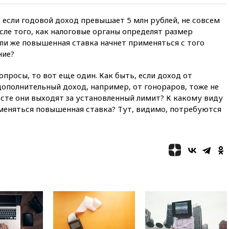
09:32
В Тверской области
обломки дрона повредили
 если годовой доход превышает 5 млн рублей, не совсем
фасад логокомплекса
Wildberries
осле того, как налоговые органы определят размер
ли же повышенная ставка начнет применяться с того
09:18
В Ярославской области
ние?
отражена самая
массированная атака БПЛА
просы, то вот еще один. Как быть, если доход от
09:16
Трамп сообщил об
ополнительный доход, например, от гонораров, тоже не
огромном запасе боеприпасов
сте они выходят за установленный лимит? К какому виду
в США
именяться повышенная ставка? Тут, видимо, потребуются
08:54
В Таиланде сегодня
прощаются с молодыми
россиянами, жестоко убитыми
в Паттайе
08:26
Летчики с упавшего
самолета в Приангарье
отделались ссадинами и
ушибами
07:40
Таджикистан и
SpaceX/Starlink расширяют
сотрудничество в сфере
технологий