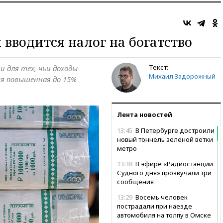
я вводится налог на богатство
Текст:
 для тех, чьи доходы
Михаил Задорожный
тся повышенная до 15%
Лента новостей
13:45
В Петербурге достроили
новый тоннель зеленой ветки
метро
13:38
В эфире «Радиостанции
Судного дня» прозвучали три
сообщения
13:29
Восемь человек
пострадали при наезде
автомобиля на толпу в Омске