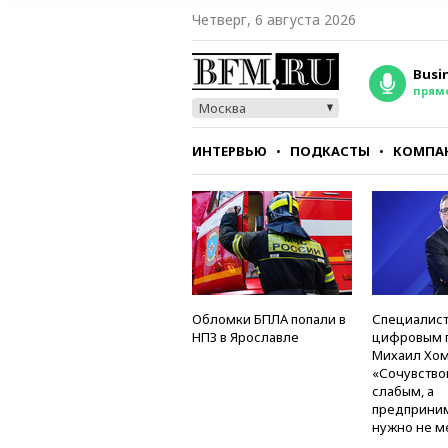
Четверг, 6 августа 2026
Busi
прям
Москва
ИНТЕРВЬЮ
ПОДКАСТЫ
КОМПА
СТИЛЬ
ТЕСТЫ
Обломки БПЛА попали в
Специалист
НПЗ в Ярославле
цифровым 
Михаил Хом
«Сочувство
слабым, а
предприни
нужно не м