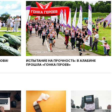
области все еще неизвестна
01:10
МИД РФ: ЕС пытается
сохранить мобилизационный
ресурс для Украины
00:05
Девочка с «маской
Бэтмена» показала лицо
после последней операции
вчера, 23:35
Российского
историка Артема Кирпиченка
арестовали в Израиле
вчера, 23:23
«Спартак»
ЛОВА!
ИСПЫТАНИЕ НА ПРОЧНОСТЬ: В АЛАБИНЕ
разгромил «Оренбург» в
ПРОШЛА «ГОНКА ГЕРОЕВ»
Кубке России
вчера, 23:00
Пост Дмитриева в
X о миграционном кризисе в
Сеуте набрал миллион
просмотров
вчера, 22:49
Минпромторг:
банкротство «Кванта» не
означает прекращения
производства телевизоров в