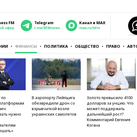
ness FM
Telegram
Канал в MAX
ой эфир
t.me/BFMnews
max.ru/bfm
НИИ
ФИНАНСЫ
ПОЛИТИКА
ОБЩЕСТВО
ПРАВО
АВТ
 по
В аэропорту Лейпцига
Золото превысило 4100
платформам
обезвредили дрон со
долларов за унцию. Что
ич:
взрывчаткой возле
может поддержать
вать нужно
украинских самолетов
дальнейший рост?
Комментарий Евгения
мателям
Когана
ешать»