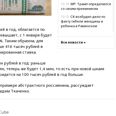
13:19
WP: Трамп определился
со своим преемником
13:13
СК возбудил дело по
факту гибели женщины и
ребенка в Раменском
ей в год, облагается по
12:57
В Луганске при ракетном
ревышает, с 1 января будет
ударе ВСУ по складу
%. Таким образом, для
Все новости »
пострадали пять человек
е 416 тысяч рублей в
12:44
МВД: число
нированная ставка.
преступлений, связанных с
отмыванием денег, достигло
н рублей в год: раньше
рекордного показателя
лн, теперь же будет 1,4 млн, то есть при новой шкале
12:40
В Подмосковье
идется на 100 тысяч рублей в год больше.
женщина и трехлетний
ребенок погибли при падении
а примере абстрактного россиянина, рассуждает
из окна
адим Ткаченко.
12:22
В России с 1 сентября
изменятся билеты на
общественный транспорт
Cube
12:15
Иран и Оман