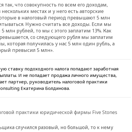
согласовали главные пункты
я так, что совокупность по всем его доходам,
сделки по открытию
в нескольких местах и у него есть авторские
Ормузского пролива
которые в налоговый период превышают 5 млн
11:58
Politico: США
читываться. Нужно считать все доходы. Если мы
восстановили обмен
 5 млн рублей, то мы с этого заплатим 13%. Как
разведданными с Украиной
 превышается, со следующего рубля мы заплатим
11:58
Великобритания
мы, которая получилась у нас 5 млн один рубль, а
расширила санкции против
орый превысил 5 млн».
России
11:37
В Ярославской области
обломки БПЛА упали в
ую ставку подоходного налога попадают заработная
резервуары НПЗ
ыплаты. И не попадает продажа личного имущества,
11:19
МИД России ответил на
ет партнер, руководитель налоговой практики
критику мэра Хиросимы в
onsulting Екатерина Болдинова.
годовщину ядерной
бомбардировки
10:57
Оверчук заявил о
сокращении товарооборота
оговой практики юридической фирмы Five Stones
России и Армении на две
трети
ьщика случился разовый, но большой, то к нему
10:54
Президент ФИФА