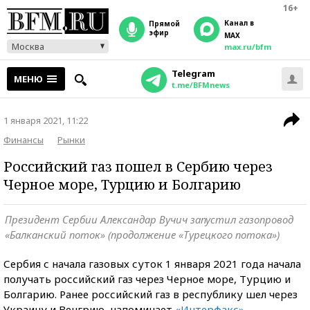
16+
Канал в
прямой
эфир
MAX
Москва
max.ru/bfm
Telegram
МЕНЮ
t.me/BFMnews
1 января 2021, 11:22
Финансы
Рынки
Российский газ пошел в Сербию через
Черное море, Турцию и Болгарию
Президент Сербии Александар Вучич запустил газопровод
«Балканский поток» (продолжение «Турецкого потока»)
Сербия с начала газовых суток 1 января 2021 года начала
получать российский газ через Черное море, Турцию и
Болгарию. Ранее российский газ в республику шел через
Украину и Венгрию, напоминает
«Интерфакс»
.