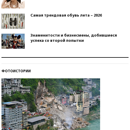
Самая трендовая обувь лета – 2026
Знаменитости и бизнесмены, добившиеся
успеха со второй попытки
Как защититься от солнца на курорте?
ФОТОИСТОРИИ
Кто изобрел средства связи?