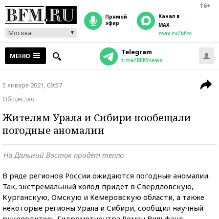
16+
Канал в
прямой
эфир
MAX
Москва
max.ru/bfm
Telegram
МЕНЮ
t.me/BFMnews
5 января 2021, 09:57
Общество
Жителям Урала и Сибири пообещали
погодные аномалии
На Дальний Восток придет тепло
В ряде регионов России ожидаются погодные аномалии.
Так, экстремальный холод придет в Свердловскую,
Курганскую, Омскую и Кемеровскую области, а также
некоторые регионы Урала и Сибири, сообщил научный
руководитель Гидрометцентра Роман Вильфанд.