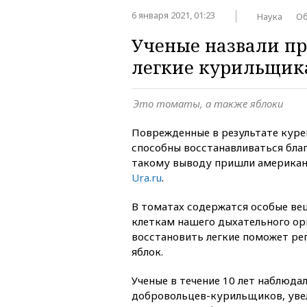
6 января 2021, 01:23
Наука
О
Ученые назвали пр
легкие курильщик
Это томаты, а также яблоки
Поврежденные в результате курен
способны восстанавливаться бла
такому выводу пришли американ
Ura.ru
.
В томатах содержатся особые ве
клеткам нашего дыхательного орг
восстановить легкие поможет ре
яблок.
Ученые в течение 10 лет наблюдал
добровольцев-курильщиков, уве