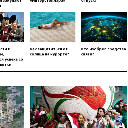
ы закупают
«Интерстеллара»
отпуск?
уголовное дело
ы
вчера, 21:26
Лидеры сборной
РФ по гимнастике получили
официальный отказ в визах от
Хорватии
вчера, 21:15
Пентагон
опубликовал 16 новых видео с
НЛО
сти и
Как защититься от
Кто изобрел средства
вчера, 21:00
На границе
ы,
солнца на курорте?
связи?
Украины с Польшей скопилось
я успеха со
свыше 6,5 тысячи грузовиков
пытки
вчера, 20:53
Швыдкой:
«Интервидение» точно
пройдет в 2026 году
вчера, 20:45
ПВО за день
сбила еще 75 украинских
беспилотников над Россией
вчера, 20:35
Велосипедист
погиб при атаке FPV-дрона в
Белгородской области