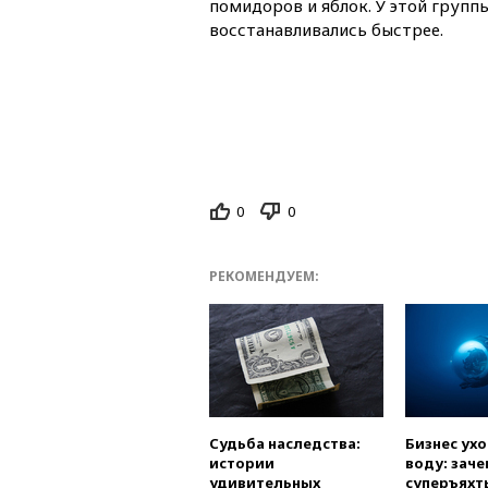
помидоров и яблок. У этой группы
восстанавливались быстрее.
0
0
РЕКОМЕНДУЕМ:
Судьба наследства:
Бизнес ух
истории
воду: заче
удивительных
суперъяхт