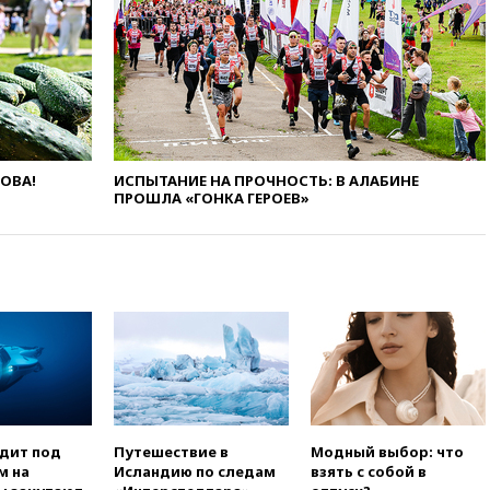
вчера, 22:45
Литовец
протаранил погранпункт при
попытке попасть в Россию
вчера, 22:28
Бессент
анонсировал скорое
соглашение о прекращении
огня США и Ирана
ЛОВА!
ИСПЫТАНИЕ НА ПРОЧНОСТЬ: В АЛАБИНЕ
вчера, 22:15
Три человека
ПРОШЛА «ГОНКА ГЕРОЕВ»
получили ножевые ранения
при нападении в Чехии
вчера, 22:00
Путин поручил
выделить средства на новые
РЛС для Белгородской
области
вчера, 21:56
The Atlantic: Маск
отказал Украине в
использовании Starlink для
атак вглубь РФ
одит под
Путешествие в
Модный выбор: что
вчера, 21:35
После пожара на
м на
Исландию по следам
взять с собой в
складе в Брянске возбудили