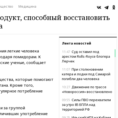
бщество
Медицина
одукт, способный восстановить
а
Лента новостей
ия легкие человека
11:47
Суд оставил под
годаря помидорам. К
арестом Rolls-Royce блогера
Лерчек
ские ученые, сообщает
11:07
При столкновении
катера и лодки под Самарой
погибли два человека
щества, которые помогают
ана. Кроме того,
10:27
Движение по трассе
гулярное потребление
«Новороссия» восстановлено
09:55
Силы ПВО перехватили
за утро 85 БПЛА над
и за группой
территорией РФ
личивших употребление
09:25
Ильский НПЗ на Кубани