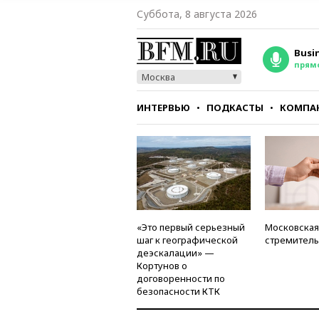
Суббота, 8 августа 2026
Busi
прям
Москва
ИНТЕРВЬЮ
ПОДКАСТЫ
КОМПА
СТИЛЬ
ТЕСТЫ
«Это первый серьезный
Московская
шаг к географической
стремитель
деэскалации» —
Кортунов о
договоренности по
безопасности КТК