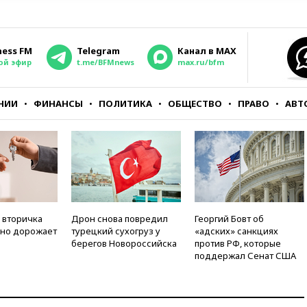
ness FM
Telegram
Канал в MAX
ой эфир
t.me/BFMnews
max.ru/bfm
НИИ
ФИНАНСЫ
ПОЛИТИКА
ОБЩЕСТВО
ПРАВО
АВТ
 вторичка
Дрон снова повредил
Георгий Бовт об
но дорожает
турецкий сухогруз у
«адских» санкциях
берегов Новороссийска
против РФ, которые
поддержал Сенат США