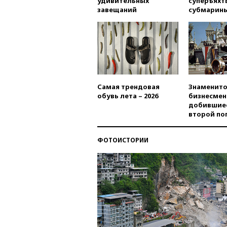
удивительных
суперъяхт
завещаний
субмарин
Самая трендовая
Знаменито
обувь лета – 2026
бизнесмен
добившиес
второй по
ФОТОИСТОРИИ