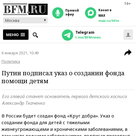
16+
Канал в
прямой
эфир
MAX
Москва
max.ru/bfm
Telegram
МЕНЮ
t.me/BFMnews
6 января 2021, 10:49
Политика
Путин подписал указ о создании фонда
помощи детям
Его главой станет основатель первого детского хосписа
Александр Ткаченко
В России будет создан фонд «Круг добра». Указ о
создании фонда для детей с тяжелыми
жизнеугрожающими и хроническими заболеваниями, в
том числе редкими заболеваниями, подписал президент