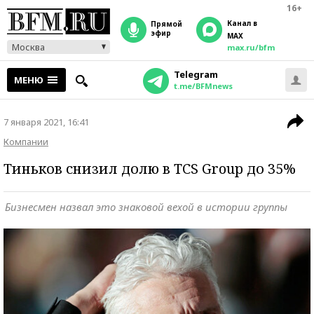
16+
Канал в
прямой
эфир
MAX
Москва
max.ru/bfm
Telegram
МЕНЮ
t.me/BFMnews
7 января 2021, 16:41
Компании
Тиньков снизил долю в TCS Group до 35%
Бизнесмен назвал это знаковой вехой в истории группы