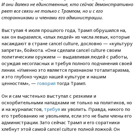
И они далеко не единственные, кто сейчас демонстративно
рвет все связи не только с Трампом, но и с его
сторонниками и членами его администрации.
Выступая 4 июля прошлого года, Трамп обрушился на,
как он выразился, «злых людей» из числа левых, которые
насаждают в стране cancel culture, дословно — «культуру
запрета», бойкота. «Они сделали cancel culture своим
политическим оружием — выдавливая людей с работы,
осуждая несогласных и требуя полного подчинения своей
линии. «Именно это является признаком тоталитаризма,
и это глубоко чуждо нашей культуре и нашим
ценностям», —
говорил
тогда Трамп.
Он и сам частенько выступал с резкими и
оскорбительными нападками не только на политиков, но
и на журналистов,
требуя
их уволить. Правда, никого по
его требованию не увольняли, если это не были члены его
администрации. Зато сейчас Трамп и его соратники
хлебнут этой самой cancel culture полной ложкой. Он