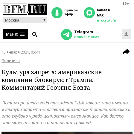
16+
Канал в
прямой
эфир
MAX
Москва
max.ru/bfm
Telegram
МЕНЮ
t.me/BFMnews
13 января 2021, 05:41
Политика
Культура запрета: американские
компании блокируют Трампа.
Комментарий Георгия Бовта
Летом прошлого года президент США заявил, что именно
культура запрета «является признаком тоталитаризма и
это глубоко чуждо ценностям» американцев. Как далеко
это может зайти в отношении Трампа?