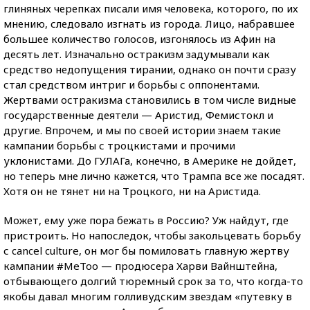
глиняных черепках писали имя человека, которого, по их
мнению, следовало изгнать из города. Лицо, набравшее
большее количество голосов, изгонялось из Афин на
десять лет. Изначально остракизм задумывали как
средство недопущения тирании, однако он почти сразу
стал средством интриг и борьбы с оппонентами.
Жертвами остракизма становились в том числе видные
государственные деятели — Аристид, Фемистокл и
другие. Впрочем, и мы по своей истории знаем такие
кампании борьбы с троцкистами и прочими
уклонистами. До ГУЛАГа, конечно, в Америке не дойдет,
но теперь мне лично кажется, что Трампа все же посадят.
Хотя он не тянет ни на Троцкого, ни на Аристида.
Может, ему уже пора бежать в Россию? Уж найдут, где
пристроить. Но напоследок, чтобы закольцевать борьбу
с cancel culture, он мог бы помиловать главную жертву
кампании #MeToo — продюсера Харви Вайнштейна,
отбывающего долгий тюремный срок за то, что когда-то
якобы давал многим голливудским звездам «путевку в