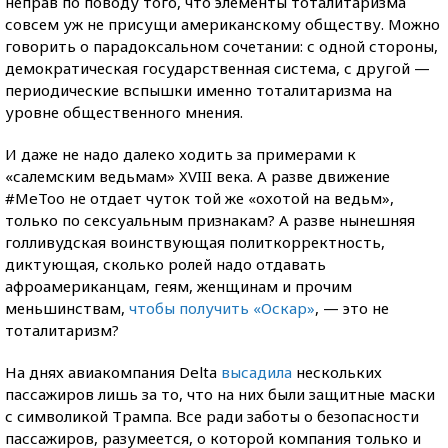
неправ по поводу того, что элементы тоталитаризма
совсем уж не присущи американскому обществу. Можно
говорить о парадоксальном сочетании: с одной стороны,
демократическая государственная система, с другой —
периодические вспышки именно тоталитаризма на
уровне общественного мнения.
И даже не надо далеко ходить за примерами к
«салемским ведьмам» XVIII века. А разве движение
#MeToo не отдает чуток той же «охотой на ведьм»,
только по сексуальным признакам? А разве нынешняя
голливудская воинствующая политкорректность,
диктующая, сколько ролей надо отдавать
афроамериканцам, геям, женщинам и прочим
меньшинствам,
чтобы получить «Оскар»
, — это не
тоталитаризм?
На днях авиакомпания Delta
высадила
нескольких
пассажиров лишь за то, что на них были защитные маски
с символикой Трампа. Все ради заботы о безопасности
пассажиров, разумеется, о которой компания только и