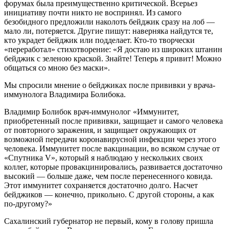
форумах была преимущественно критической. Всерьез
инициативу почти никто не воспринял. Из самого
безобидного предложили наколоть бейджик сразу на лоб —
мало ли, потеряется. Другие пишут: наверняка найдутся те,
кто украдет бейджик или подделает. Кто-то творчески
«переработал» стихотворение: «Я достаю из широких штанин
бейджик с зеленою краской. Знайте! Теперь я привит! Можно
общаться со мною без маски».
Мы спросили мнение о бейджиках после прививки у врача-
иммунолога Владимира Болибока.
Владимир Болибок
врач-иммунолог
«Иммунитет,
приобретенный после прививки, защищает и самого человека
от повторного заражения, и защищает окружающих от
возможной передачи коронавирусной инфекции через этого
человека. Иммунитет после вакцинации, во всяком случае от
«Спутника V», который я наблюдаю у нескольких своих
коллег, которые провакцинировались, развивается достаточно
высокий — больше даже, чем после перенесенного ковида.
Этот иммунитет сохраняется достаточно долго. Насчет
бейджиков — конечно, прикольно. С другой стороны, а как
по-другому?»
Сахалинский губернатор не первый, кому в голову пришла