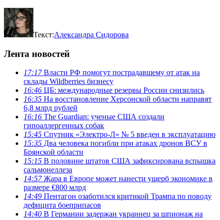
Текст:
Александра Сидорова
Лента новостей
17:17
Власти РФ помогут пострадавшему от атак на
склады Wildberries бизнесу
16:46
ЦБ: международные резервы России снизились
16:35
На восстановление Херсонской области направят
6,8 млрд рублей
16:16
The Guardian: ученые США создали
гипоаллергенных собак
15:45
Спутник «Электро-Л» № 5 введен в эксплуатацию
15:35
Два человека погибли при атаках дронов ВСУ в
Брянской области
15:15
В половине штатов США зафиксирована вспышка
сальмонеллеза
14:57
Жара в Европе может нанести ущерб экономике в
размере €800 млрд
14:49
Пентагон озаботился критикой Трампа по поводу
дефицита боеприпасов
14:40
В Германии задержан украинец за шпионаж на