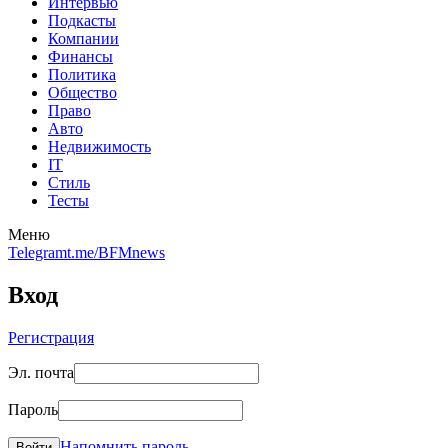
Интервью
Подкасты
Компании
Финансы
Политика
Общество
Право
Авто
Недвижимость
IT
Стиль
Тесты
Меню
Telegram
t.me/BFMnews
Вход
Регистрация
Эл. почта
Пароль
Напомнить пароль
Войти