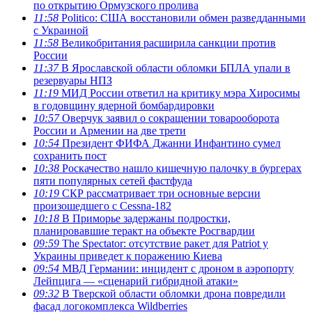
по открытию Ормузского пролива
11:58
Politico: США восстановили обмен разведданными
с Украиной
11:58
Великобритания расширила санкции против
России
11:37
В Ярославской области обломки БПЛА упали в
резервуары НПЗ
11:19
МИД России ответил на критику мэра Хиросимы
в годовщину ядерной бомбардировки
10:57
Оверчук заявил о сокращении товарооборота
России и Армении на две трети
10:54
Президент ФИФА Джанни Инфантино сумел
сохранить пост
10:38
Роскачество нашло кишечную палочку в бургерах
пяти популярных сетей фастфуда
10:19
СКР рассматривает три основные версии
произошедшего с Cessna-182
10:18
В Приморье задержаны подростки,
планировавшие теракт на объекте Росгвардии
09:59
The Spectator: отсутствие ракет для Patriot у
Украины приведет к поражению Киева
09:54
МВД Германии: инцидент с дроном в аэропорту
Лейпцига — «сценарий гибридной атаки»
09:32
В Тверской области обломки дрона повредили
фасад логокомплекса Wildberries