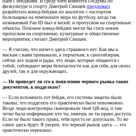
идея с бейджами. В среду член комитета Госдумы по
физкультуре и спорту Дмитрий Свищев
предложил
разработать ковид-бейджи по аналогии с паспортом
болельщика на чемпионате мира по футболу, когда так
называемый Fan ID был и визой, и пропуском на спортивные
объекты. Похожие ковид-бейджи могли бы стать неким
пропуском на спортивные, культурные и общественные
мероприятия, считает Дмитрий Свищев.
— Я считаю, что ничего здесь страшного нет. Как мы к
маскам с вами привыкали, к перчаткам, к санитайзерам,
сейчас все ходим и рады, что люди, которые общаются с
тобой, соблюдают меры безопасности как для себя, для своих
друзей, так и для окружающих.
— Не приведет ли это к появлению черного рынка таких
документов, к подделкам?
— Если вспомнить тот бейдж, его системы защиты были
таковы, что подделать его практически было невозможно.
Везде люди-контролеры сканировали твой QR-код, и там
четко была информация: кто ты, имеешь ли ты право доступа.
Если не было такого права, тебя просто не допускали. То же
самое здесь будет. Я уверен, что черный рынок здесь — это
практически нереально.