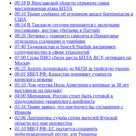
09:18
В Ярославской области отражена самая
массированная атака БПЛА
09:16
Трамп сообщил об огромном запасе боеприпасов в
США
08:54
В Таиланде сегодня прощаются с молодыми
россиянами, жестоко убитыми в Паттайе
08:26
Летчики с упавшего самолета в Приангарье
отделались ссадинами и ушибами
07:40
Таджикистан и SpaceX/Starlink расширяют
сотрудничество в сфере технологий
07:00
Силы ПВО сбили шесть БПЛА ВСУ, летевших на
Москву
06:25
Золото подорожало до $4350 за тройскую унцию
06:01
МИД РФ: Казахстан понимает сущность
киевского режима
05:10
Дом детства Нила Армстронга впервые за 38 лет
выставили на продажу
04:00
Мирошник: России стоит быть готовой к
продолжению украинского конфликта
03:16
Трамп заявил, что предпочел бы соглашение с
Ираном
02:06
Лантратова: судьба сотни жителей Курской
области все еще неизвестна
01:10
МИД РФ: ЕС пытается сохранить
мобилизационный ресурс для Украины