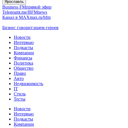
Ярославль
Business FM
прямой эфир
Telegram
t.me/BFMnews
Канал в MAX
max.ru/bfm
Бизнес говорит:
ищем героев
Новости
Интервью
Подкасты
Компании
Финансы
Политика
Общество
Право
Авто
Недвижимость
IT
Стиль
Тесты
Новости
Интервью
Подкасты
Компании