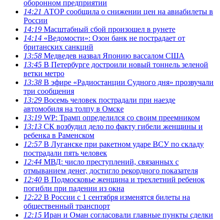
оборонном предприятии
14:21
АТОР сообщила о снижении цен на авиабилеты в
России
14:19
Масштабный сбой произошел в рунете
14:14
«Ведомости»: Озон банк не пострадает от
британских санкций
13:58
Медведев назвал Японию вассалом США
13:45
В Петербурге достроили новый тоннель зеленой
ветки метро
13:38
В эфире «Радиостанции Судного дня» прозвучали
три сообщения
13:29
Восемь человек пострадали при наезде
автомобиля на толпу в Омске
13:19
WP: Трамп определился со своим преемником
13:13
СК возбудил дело по факту гибели женщины и
ребенка в Раменском
12:57
В Луганске при ракетном ударе ВСУ по складу
пострадали пять человек
12:44
МВД: число преступлений, связанных с
отмыванием денег, достигло рекордного показателя
12:40
В Подмосковье женщина и трехлетний ребенок
погибли при падении из окна
12:22
В России с 1 сентября изменятся билеты на
общественный транспорт
12:15
Иран и Оман согласовали главные пункты сделки