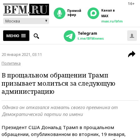
16+
Канал в
прямой
эфир
MAX
Москва
max.ru/bfm
Telegram
МЕНЮ
t.me/BFMnews
20 января 2021, 03:11
Политика
В прощальном обращении Трамп
призывает молиться за следующую
администрацию
Однако он отказался назвать своего преемника от
Демократической партии по имени
Президент США Дональд Трамп в прощальном
обращении, опубликованном во вторник, 19 января,