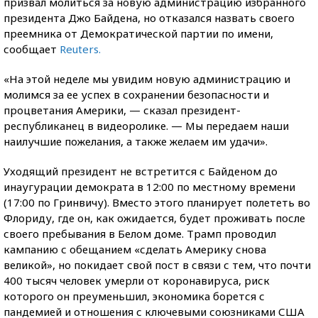
призвал молиться за новую администрацию избранного
президента Джо Байдена, но отказался назвать своего
преемника от Демократической партии по имени,
сообщает
Reuters.
«На этой неделе мы увидим новую администрацию и
молимся за ее успех в сохранении безопасности и
процветания Америки, — сказал президент-
республиканец в видеоролике. — Мы передаем наши
наилучшие пожелания, а также желаем им удачи».
Уходящий президент не встретится с Байденом до
инаугурации демократа в 12:00 по местному времени
(17:00 по Гринвичу). Вместо этого планирует полететь во
Флориду, где он, как ожидается, будет проживать после
своего пребывания в Белом доме. Трамп проводил
кампанию с обещанием «сделать Америку снова
великой», но покидает свой пост в связи с тем, что почти
400 тысяч человек умерли от коронавируса, риск
которого он преуменьшил, экономика борется с
пандемией и отношения с ключевыми союзниками США