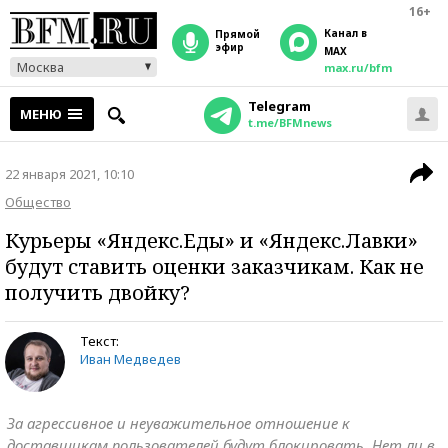
16+
Канал в
прямой
эфир
MAX
Москва
max.ru/bfm
Telegram
МЕНЮ
t.me/BFMnews
22 января 2021, 10:10
Общество
Курьеры «Яндекс.Еды» и «Яндекс.Лавки»
будут ставить оценки заказчикам. Как не
получить двойку?
Текст:
Иван Медведев
За агрессивное и неуважительное отношение к
доставщикам пользователей будут блокировать. Нет ли в