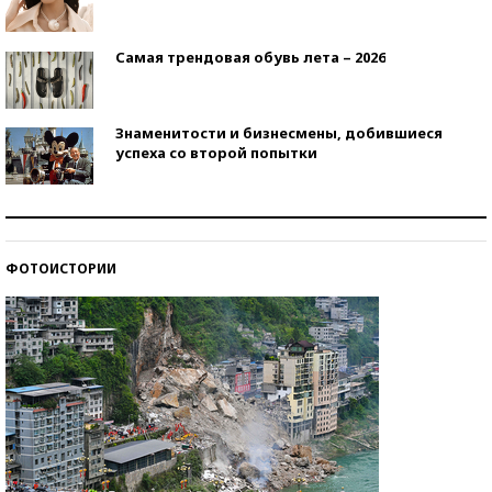
Самая трендовая обувь лета – 2026
Знаменитости и бизнесмены, добившиеся
успеха со второй попытки
Как защититься от солнца на курорте?
ФОТОИСТОРИИ
Кто изобрел средства связи?