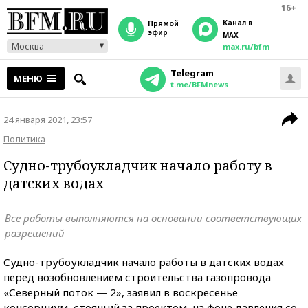
16+
Канал в
прямой
эфир
MAX
Москва
max.ru/bfm
Telegram
МЕНЮ
t.me/BFMnews
24 января 2021, 23:57
Политика
Судно-трубоукладчик начало работу в
датских водах
Все работы выполняются на основании соответствующих
разрешений
Судно-трубоукладчик начало работы в датских водах
перед возобновлением строительства газопровода
«Северный поток — 2», заявил в воскресенье
консорциум, стоящий за проектом, на фоне давления со