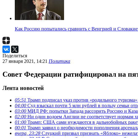
Как Россию попытались сравнить с Венгрией и Словакие
Поделиться
27 января 2021, 14:21
Политика
Совет Федерации ратифицировал на пя
Лента новостей
05:51
Трамп подписал указ против «родильного туризма
04:00
Суд взыскал почти 5 млн рублей в пользу семьи отр
03:00
МИД РФ: попытки Запада рассорить Россию и Каза
02:00
Ни один водоем Англии не соответствует нормам х
01:00
Трамп: США сами нуждаются в дальнобойных ракета
00:01
Трамп заявил о необходимости пополнения арсена
вчера, 23:28
Слуцкий призвал признать «Яблоко» нежела