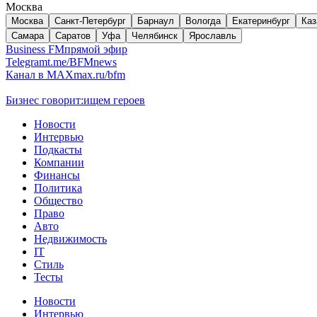
Москва
Москва
Санкт-Петербург
Барнаул
Вологда
Екатеринбург
Каз
Самара
Саратов
Уфа
Челябинск
Ярославль
Business FM
прямой эфир
Telegram
t.me/BFMnews
Канал в MAX
max.ru/bfm
Бизнес говорит:
ищем героев
Новости
Интервью
Подкасты
Компании
Финансы
Политика
Общество
Право
Авто
Недвижимость
IT
Стиль
Тесты
Новости
Интервью