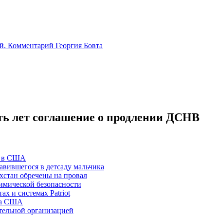
й. Комментарий Георгия Бовта
ть лет соглашение о продлении ДСНВ
» в США
авившегося в детсаду мальчика
хстан обречены на провал
имической безопасности
х и системах Patriot
ла США
тельной организацией