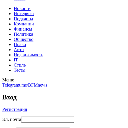
Новости
Интервью
Подкасты
Компании
Финансы
Политика
Общество
Право
Авто
Недвижимость
IT
Стиль
Тесты
Меню
Telegram
t.me/BFMnews
Вход
Регистрация
Эл. почта