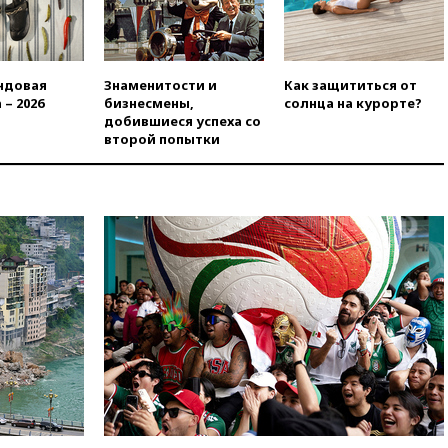
меры безопасности во время
выборов
вчера, 19:35
Памфилова
сообщила об омоложении
ндовая
Знаменитости и
Как защититься от
партийных списков на выборах
 – 2026
бизнесмены,
солнца на курорте?
в Госдуму
добившиеся успеха со
второй попытки
вчера, 19:25
Путин
прокомментировал первый
номер «Единой России» в
бюллетене
вчера, 19:15
Путин обсудил с
Памфиловой подготовку к
единому дню голосования
вчера, 18:56
Wildberries
отрицает перенос основной
логистики за пределы России
вчера, 18:45
Крупнейший
склад маркетплейса Rozetka
сгорел под Киевом
вчера, 18:35
Джаред Лето
лишился роли в фильме