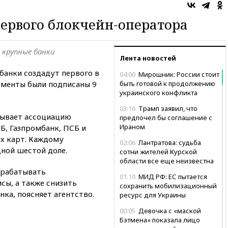
первого блокчейн-оператора
 крупные банки
Лента новостей
банки создадут первого в
04:00
Мирошник: России стоит
ументы были подписаны 9
быть готовой к продолжению
украинского конфликта
03:16
Трамп заявил, что
зывает ассоциацию
предпочел бы соглашение с
Ираном
Б, Газпромбанк, ПСБ и
х карт. Каждому
02:06
Лантратова: судьба
ной шестой доле.
сотни жителей Курской
области все еще неизвестна
зрабатывать
01:10
МИД РФ: ЕС пытается
сы, а также снизить
сохранить мобилизационный
нка, поясняет агентство.
ресурс для Украины
00:05
Девочка с «маской
Бэтмена» показала лицо