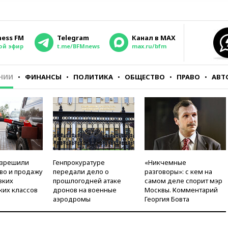
ness FM
Telegram
Канал в MAX
ой эфир
t.me/BFMnews
max.ru/bfm
НИИ
ФИНАНСЫ
ПОЛИТИКА
ОБЩЕСТВО
ПРАВО
АВТ
азрешили
Генпрокуратуре
«Никчемные
во и продажу
передали дело о
разговоры»: с кем на
зких
прошлогодней атаке
самом деле спорит мэр
ких классов
дронов на военные
Москвы. Комментарий
аэродромы
Георгия Бовта