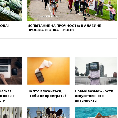
47 из 50 штатов США
вчера, 20:35
ПВО за 12 часов
сбила 200 украинских
беспилотников
ЛОВА!
ИСПЫТАНИЕ НА ПРОЧНОСТЬ: В АЛАБИНЕ
ПРОШЛА «ГОНКА ГЕРОЕВ»
вчера, 20:20
Третий комплект
золотых медалей выиграли на
ЧЕ российские синхронистки
вчера, 20:15
ТАСС: жизни
главы «Уралдронзавода»
после взрыва ничего не
угрожает
вчера, 20:08
По всей Грузии
снова отключилось
электричество
вчера, 20:00
Зеленский связал
ческая
Во что вложиться,
Новые возможности
дефицит ракет с попыткой
: новые
чтобы не проиграть?
искусственного
Запада принудить Киев к
сти
интеллекта
уступкам
вчера, 19:45
Памфилова: ЦИК
примет беспрецедентные