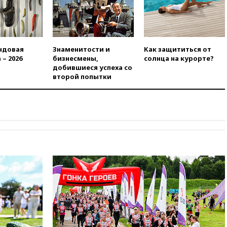
доходы российского бюджета
вчера, 22:15
Аксаков: ЦБ
согласовал первый стандарт
исламского банкинга
ндовая
Знаменитости и
Как защититься от
вчера, 21:43
Организаторы
 – 2026
бизнесмены,
солнца на курорте?
«Интервидения»
добившиеся успеха со
подтвердили, что конкурс
второй попытки
пройдет в Саудовской Аравии
вчера, 21:35
Машков: в РФ
подготовили концепцию
развития театрального
искусства до 2035 года
вчера, 21:21
Правительство
РФ разрешило продажу
бензина старых
экологических классов
вчера, 21:15
Путин обсудил с
Машковым 150-летие Союза
театральных деятелей
вчера, 20:47
Newsweek:
«взрывная» диарея охватила