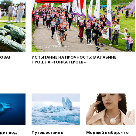
попытке попасть в Россию
вчера, 22:28
Бессент
анонсировал скорое
соглашение о прекращении
огня США и Ирана
вчера, 22:15
Три человека
получили ножевые ранения
при нападении в Чехии
вчера, 22:00
Путин поручил
ЛОВА!
ИСПЫТАНИЕ НА ПРОЧНОСТЬ: В АЛАБИНЕ
выделить средства на новые
ПРОШЛА «ГОНКА ГЕРОЕВ»
РЛС для Белгородской
области
вчера, 21:56
The Atlantic: Маск
отказал Украине в
использовании Starlink для
атак вглубь РФ
вчера, 21:35
После пожара на
складе в Брянске возбудили
уголовное дело
вчера, 21:26
Лидеры сборной
одит под
Путешествие в
Модный выбор: что
РФ по гимнастике получили