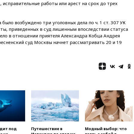
08:57
Собянин сообщил о
е, исправительные работы или арест на срок до трех
девяти БПЛА, сбитых на
подлете к Москве
08:42
Силы ПВО сбили почти
было возбуждено три уголовных дела по ч. 1 ст. 307 УК
400 БПЛА над российскими
ты, приведенных в суд лишенным впоследствии статуса
регионами
ло в отношении приятеля Александра Кобца Андрея
08:16
Лукашенко призвал
Пресненский суд Москвы начнет рассматривать 20 и 19
белорусов покупать избы в
селах
07:30
Нигерия стала
крупнейшим поставщиком
авиатоплива в Европу
06:30
США и Колумбия
обсуждают координацию
усилий против наркотрафика
05:30
ВМС Испании усилили
присутствие в Сеуте на фоне
миграционного кризиса
03:30
В Минстрое сравнили
качество жилья в Нью-Йорке и
одит под
Путешествие в
Модный выбор: что
России