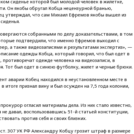
13:03
Испания ввела
ком сиденье которой был молодой человек в жилетке,
погранконтроль для
и. Он якобы обругал Кобца нецензурной бранью,
итальянских туристов
бец утверждал, что сам Михаил Ефремов якобы вышел из
12:27
Возгорание на Ильском
сиденья.
НПЗ, вызванное атакой БПЛА,
потушили
овергаются собранными по делу доказательствами, в том
которые подтвердили, что именно Ефремов выходил с
11:47
Суд оставил под
арестом Rolls-Royce блогера
ep, а также видеозаписями и результатами экспертиз», —
Лерчек
 описание одежды Кобца, который говорил, что был одет в
 противоречат одежде человека на видеозаписи, в
11:07
При столкновении
катера и лодки под Самарой
. Тот был одет в синюю футболку, жилет и черные брюки.
погибли два человека
ент аварии Кобец находился в неустановленном месте в
10:27
Движение по трассе
 итоге признал вину и был осужден на 7,5 года колонии,
«Новороссия» восстановлено
09:55
Силы ПВО перехватили
за утро 85 БПЛА над
прокурор огласил материалы дела. Из них стало известно,
территорией РФ
я не давал, воспользовавшись 51-й статьей конституции,
09:25
Ильский НПЗ на Кубани
ствовать против себя и своих близких.
загорелся после падения
обломков дрона
1 ст. 307 УК РФ Александру Кобцу грозит штраф в размере