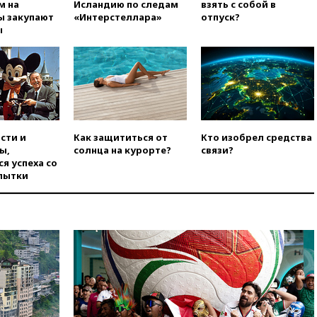
м на
Исландию по следам
взять с собой в
официальный отказ в визах от
ы закупают
«Интерстеллара»
отпуск?
Хорватии
ы
вчера, 21:15
Пентагон
опубликовал 16 новых видео с
НЛО
вчера, 21:00
На границе
Украины с Польшей скопилось
свыше 6,5 тысячи грузовиков
вчера, 20:53
Швыдкой:
сти и
Как защититься от
Кто изобрел средства
«Интервидение» точно
ы,
солнца на курорте?
связи?
пройдет в 2026 году
я успеха со
пытки
вчера, 20:45
ПВО за день
сбила еще 75 украинских
беспилотников над Россией
вчера, 20:35
Велосипедист
погиб при атаке FPV-дрона в
Белгородской области
вчера, 20:30
Лидию Невзорову
заочно арестовали по делу о
финансировании
экстремизма