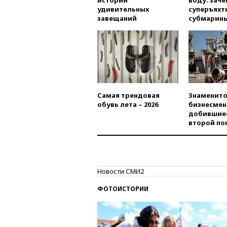
истории
воду: заче
удивительных
суперъяхт
завещаний
субмарин
Самая трендовая
Знаменито
обувь лета – 2026
бизнесмен
добившиес
второй по
Новости СМИ2
ФОТОИСТОРИИ