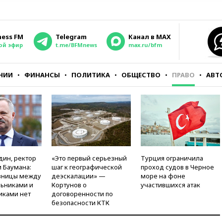
ness FM
Telegram
Канал в MAX
ой эфир
t.me/BFMnews
max.ru/bfm
НИИ
ФИНАНСЫ
ПОЛИТИКА
ОБЩЕСТВО
ПРАВО
АВТ
дин, ректор
«Это первый серьезный
Турция ограничила
 Баумана:
шаг к географической
проход судов в Черное
зницы между
деэскалации» —
море на фоне
ьниками и
Кортунов о
участившихся атак
иками нет
договоренности по
безопасности КТК