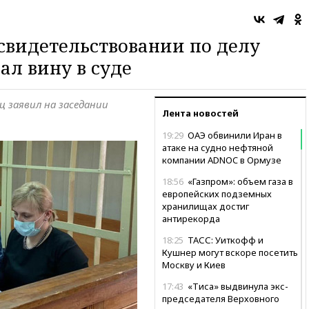
свидетельствовании по делу
ал вину в суде
ц заявил на заседании
Лента новостей
19:29
ОАЭ обвинили Иран в
атаке на судно нефтяной
компании ADNOC в Ормузе
18:56
«Газпром»: объем газа в
европейских подземных
хранилищах достиг
антирекорда
18:25
ТАСС: Уиткофф и
Кушнер могут вскоре посетить
Москву и Киев
17:43
«Тиса» выдвинула экс-
председателя Верховного