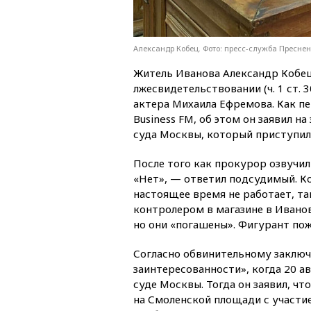
Александр Кобец. Фото: пресс-служба Преснен
Житель Иванова Александр Кобец
лжесвидетельствовании (ч. 1 ст. 
актера Михаила Ефремова. Как п
Business FM, об этом он заявил н
суда Москвы, который приступил
После того как прокурор озвучил 
«Нет», — ответил подсудимый. Ког
настоящее время не работает, та
контролером в магазине в Иванове
но они «погашены». Фигурант пож
Согласно обвинительному заключ
заинтересованности», когда 20 а
суде Москвы. Тогда он заявил, ч
на Смоленской площади с участи