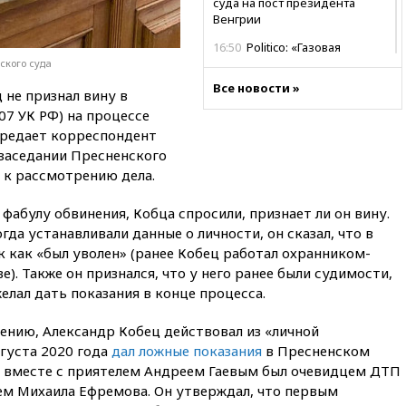
суда на пост президента
Венгрии
16:50
Politico: «Газовая
авантюра Германии ставит под
ского суда
угрозу европейскую зиму»
Все новости »
 не признал вину в
16:16
Беспилотник взорвался
307 УК РФ) на процессе
вблизи газопровода в
ередает корреспондент
Болгарии
а заседании Пресненского
15:25
При атаке БПЛА в
 к рассмотрению дела.
Белгородской области погиб
мирный житель
фабулу обвинения, Кобца спросили, признает ли он вину.
14:54
В Аргентине умер отец
да устанавливали данные о личности, он сказал, что в
футболиста Лионеля Месси
к как «был уволен» (ранее Кобец работал охранником-
). Также он признался, что у него ранее были судимости,
14:43
Турция ограничила
судоходство в Черном море
елал дать показания в конце процесса.
14:20
Генпрокурором США
ению, Александр Кобец действовал из «личной
стал Тодд Бланш
вгуста 2020 года
дал ложные показания
в Пресненском
13:37
Пляжи Геленджика
то вместе с приятелем Андреем Гаевым был очевидцем ДТП
закрыты из-за опасности БПЛА
ем Михаила Ефремова. Он утверждал, что первым