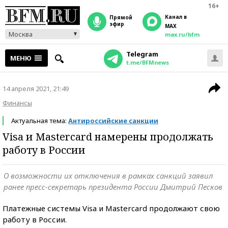
16+
Канал в
прямой
эфир
MAX
Москва
max.ru/bfm
Telegram
МЕНЮ
t.me/BFMnews
14 апреля 2021, 21:49
Финансы
Актуальная тема:
Антироссийские санкции
Visa и Mastercard намерены продолжать
работу в России
О возможности их отключения в рамках санкций заявил
ранее пресс-секретарь президента России Дмитрий Песков
Платежные системы Visa и Mastercard продолжают свою
работу в России.