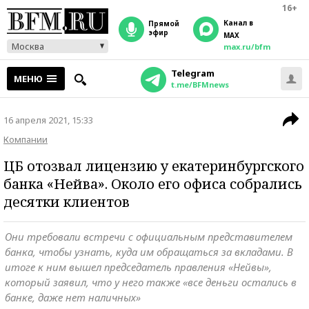
16+
Канал в
прямой
эфир
MAX
Москва
max.ru/bfm
Telegram
МЕНЮ
t.me/BFMnews
16 апреля 2021, 15:33
Компании
ЦБ отозвал лицензию у екатеринбургского
банка «Нейва». Около его офиса собрались
десятки клиентов
Они требовали встречи с официальным представителем
банка, чтобы узнать, куда им обращаться за вкладами. В
итоге к ним вышел председатель правления «Нейвы»,
который заявил, что у него также «все деньги остались в
банке, даже нет наличных»