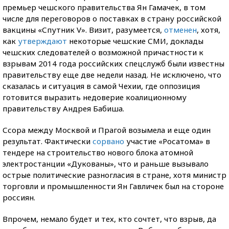
премьер чешского правительства Ян Гамачек, в том
числе для переговоров о поставках в страну российской
вакцины «Спутник V». Визит, разумеется,
отменен
, хотя,
как
утверждают
некоторые чешские СМИ, доклады
чешских следователей о возможной причастности к
взрывам 2014 года российских спецслужб были известны
правительству еще две недели назад. Не исключено, что
сказалась и ситуация в самой Чехии, где оппозиция
готовится выразить недоверие коалиционному
правительству Андрея Бабиша.
Ссора между Москвой и Прагой возымела и еще один
результат. Фактически
сорвано
участие «Росатома» в
тендере на строительство нового блока атомной
электростанции «Дукованы», что и раньше вызывало
острые политические разногласия в стране, хотя министр
торговли и промышленности Ян Гавличек был на стороне
россиян.
Впрочем, немало будет и тех, кто сочтет, что взрыв, да