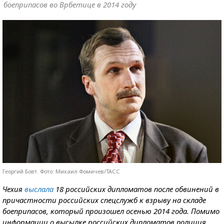
боеприпасов во Врбетице в 2014 году
Георгий Бовт. Фото: Михаил Фомичев/ТАСС
Чехия
выслала
18 российских дипломатов после обвинений в
причастности российских спецслужб к взрыву на складе
боеприпасов, который произошел осенью 2014 года. Помимо
информации о высылке российских дипломатов полиция