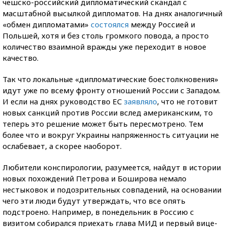
чешско-российский дипломатический скандал с
масштабной высылкой дипломатов. На днях аналогичный
«обмен дипломатами»
состоялся
между Россией и
Польшей, хотя и без столь громкого повода, а просто
количество взаимной вражды уже переходит в новое
качество.
Так что локальные «дипломатические боестолкновения»
идут уже по всему фронту отношений России с Западом.
И если на днях руководство ЕС
заявляло
, что не готовит
новых санкций против России вслед американским, то
теперь это решение может быть пересмотрено. Тем
более что и вокруг Украины напряженность ситуации не
ослабевает, а скорее наоборот.
Любители конспирологии, разумеется, найдут в истории
новых похождений Петрова и Боширова немало
нестыковок и подозрительных совпадений, на основании
чего эти люди будут утверждать, что все опять
подстроено. Например, в понедельник в Россию с
визитом собирался приехать глава МИД и первый вице-