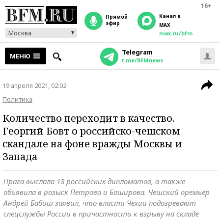
16+
Канал в
прямой
эфир
MAX
Москва
max.ru/bfm
Telegram
МЕНЮ
t.me/BFMnews
19 апреля 2021, 02:02
Политика
Количество переходит в качество.
Георгий Бовт о российско-чешском
скандале на фоне вражды Москвы и
Запада
Прага выслала 18 российских дипломатов, а также
объявила в розыск Петрова и Боширова. Чешский премьер
Андрей Бабиш заявил, что власти Чехии подозревают
спецслужбы России в причастности к взрыву на складе