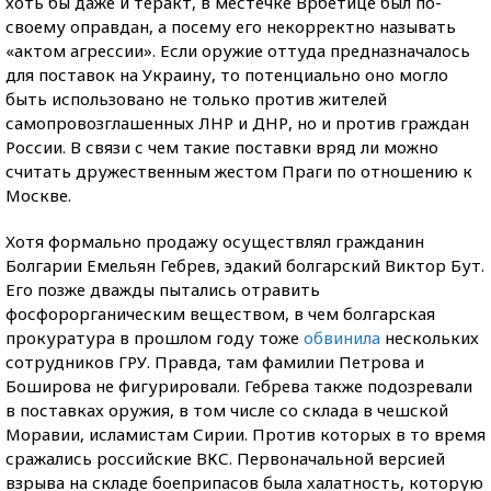
хоть бы даже и теракт, в местечке Врбетице был по-
своему оправдан, а посему его некорректно называть
«актом агрессии». Если оружие оттуда предназначалось
для поставок на Украину, то потенциально оно могло
быть использовано не только против жителей
самопровозглашенных ЛНР и ДНР, но и против граждан
России. В связи с чем такие поставки вряд ли можно
считать дружественным жестом Праги по отношению к
Москве.
Хотя формально продажу осуществлял гражданин
Болгарии Емельян Гебрев, эдакий болгарский Виктор Бут.
Его позже дважды пытались отравить
фосфорорганическим веществом, в чем болгарская
прокуратура в прошлом году тоже
обвинила
нескольких
сотрудников ГРУ. Правда, там фамилии Петрова и
Боширова не фигурировали. Гебрева также подозревали
в поставках оружия, в том числе со склада в чешской
Моравии, исламистам Сирии. Против которых в то время
сражались российские ВКС. Первоначальной версией
взрыва на складе боеприпасов была халатность, которую