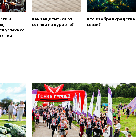
вчера, 21:26
Лидеры сборной
РФ по гимнастике получили
официальный отказ в визах от
сти и
Как защититься от
Кто изобрел средства
Хорватии
ы,
солнца на курорте?
связи?
я успеха со
вчера, 21:15
Пентагон
пытки
опубликовал 16 новых видео с
НЛО
вчера, 21:00
На границе
Украины с Польшей скопилось
свыше 6,5 тысячи грузовиков
вчера, 20:53
Швыдкой:
«Интервидение» точно
пройдет в 2026 году
вчера, 20:45
ПВО за день
сбила еще 75 украинских
беспилотников над Россией
вчера, 20:35
Велосипедист
погиб при атаке FPV-дрона в
Белгородской области
вчера, 20:30
Лидию Невзорову