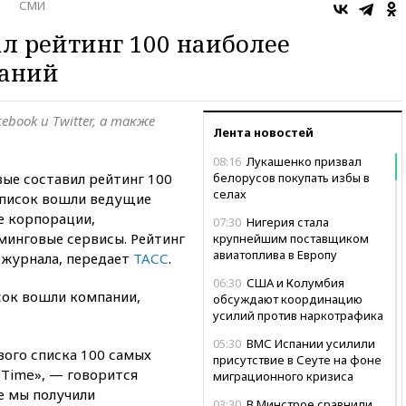
о
СМИ
ал рейтинг 100 наиболее
паний
ebook и Twitter, а также
Лента новостей
08:16
Лукашенко призвал
ые составил рейтинг 100
белорусов покупать избы в
селах
список вошли ведущие
е корпорации,
07:30
Нигерия стала
минговые сервисы. Рейтинг
крупнейшим поставщиком
авиатоплива в Европу
 журнала, передает
ТАСС
.
06:30
США и Колумбия
сок вошли компании,
обсуждают координацию
усилий против наркотрафика
05:30
ВМС Испании усилили
вого списка 100 самых
присутствие в Сеуте на фоне
 Time», — говорится
миграционного кризиса
е мы получили
03:30
В Минстрое сравнили