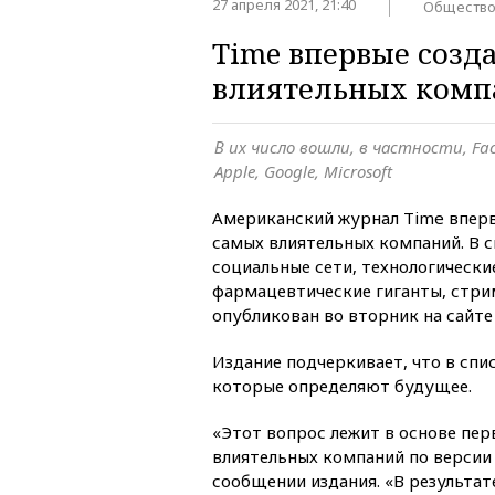
27 апреля 2021, 21:40
Обществ
Time впервые созд
влиятельных ком
В их число вошли, в частности, Fac
Apple, Google, Microsoft
Американский журнал Time вперв
самых влиятельных компаний. В 
социальные сети, технологически
фармацевтические гиганты, стри
опубликован во вторник на сайте
Издание подчеркивает, что в спи
которые определяют будущее.
«Этот вопрос лежит в основе пер
влиятельных компаний по версии
сообщении издания. «В результат