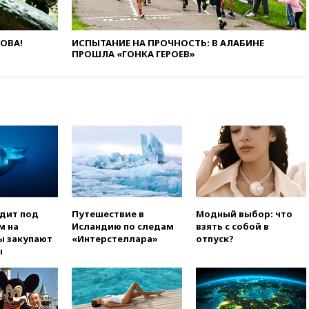
заочно арестовали по делу о
финансировании
экстремизма
ЛОВА!
ИСПЫТАНИЕ НА ПРОЧНОСТЬ: В АЛАБИНЕ
вчера, 20:20
Суд США
ПРОШЛА «ГОНКА ГЕРОЕВ»
постановил остановить
строительство бального зала в
Белом доме
вчера, 20:15
Сенат США
одобрил ужесточение
санкций против России и
Ирана
вчера, 20:00
СК возбудил дело
против журналистки Катерины
Гордеевой о фейках о ВС
России
одит под
Путешествие в
Модный выбор: что
вчера, 19:45
ISU предоставил
м на
Исландию по следам
взять с собой в
нейтральный статус
ы закупают
«Интерстеллара»
отпуск?
фигуристкам Валиевой и
ы
Трусовой
вчера, 19:35
Зеленский
впервые совершил
официальный визит в Сербию