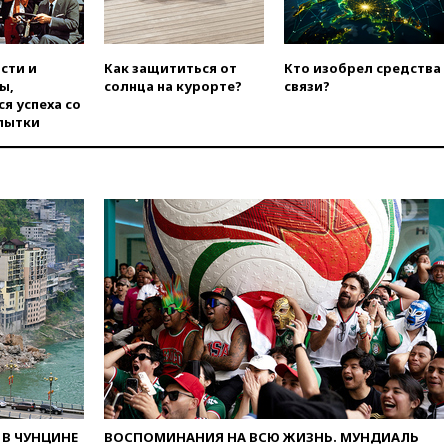
вчера, 19:19
Россиянка
погибла во Французских
Альпах
сти и
Как защититься от
Кто изобрел средства
ы,
солнца на курорте?
связи?
вчера, 19:00
Открытое
я успеха со
горение на складе в Брянске
пытки
ликвидировано
вчера, 18:55
Минобороны
отчиталось об ударах по двум
украинским сухогрузам в
Черном море
вчера, 18:47
Школьники из РФ
стали абсолютными
чемпионами на олимпиаде по
ИИ
вчера, 18:39
Два человека
погибли в результате удара
ВСУ по многоэтажке в Керчи
вчера, 18:25
Беспилотник
атаковал турецкий сухогруз у
побережья Новороссийска
В ЧУНЦИНЕ
ВОСПОМИНАНИЯ НА ВСЮ ЖИЗНЬ. МУНДИАЛЬ