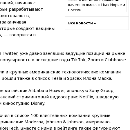
паний, начиная с
качество жилья в Нью-Йорке и
орые разрабатывают
России
криптовалюты,
02:30
Трамп попросил
 заканчивая
Все новости »
отпустить его с круглого стола
оторые создают вакцины
в Госдепе, чтобы «вести
, — говорится в
войну»
01:35
Мигрант погиб при
попытке попасть из Марокко в
и Twitter, уже давно занявших ведущие позиции на рынке
Сеуту на параплане
популярность в последние годы TikTok, Zoom и Clubhouse.
00:30
FT: ЕС не готов принять в
блок Украину из-за уровня
али и крупные американские технологические компании
коррупции
. Вошли также в список Tesla и SpaceX Илона Маска.
вчера, 23:35
Лукашенко
объяснил экономическую
 китайские Alibaba и Huawei, японскую Sony Group,
выгоду безвизового режима с
нский стриминговый видеосервис Netflix, шведскую
ЕС
 киностудию Disney.
вчера, 22:59
На башню
ресторана «Армения» в
ючил в список 100 влиятельных компаний крупные
Москве вернут утраченную
иканские Moderna, Johnson & Johnson, американо-
скульптуру балерины
BioNTech. Вместе с ними в рейтинге также фигурируют