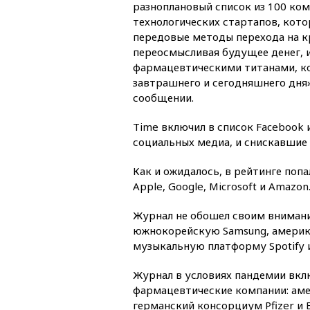
разноплановый список из 100 ком
технологических стартапов, кот
передовые методы перехода на 
переосмысливая будущее денег, и
фармацевтическими титанами, к
завтрашнего и сегодняшнего дня»
сообщении.
Time включил в список Facebook 
социальных медиа, и снискавшие 
Как и ожидалось, в рейтинге поп
Apple, Google, Microsoft и Amazon
Журнал не обошел своим внимание
южнокорейскую Samsung, америка
музыкальную платформу Spotify и
Журнал в условиях пандемии вкл
фармацевтические компании: амер
германский консорциум Pfizer и 