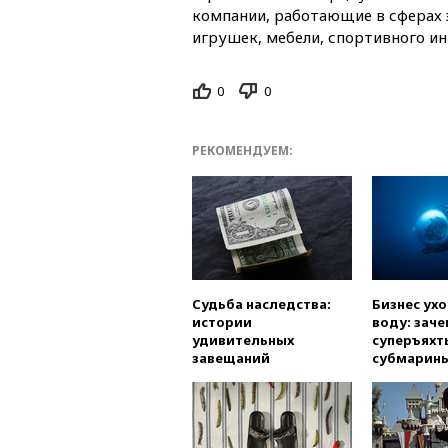
компании, работающие в сферах э
игрушек, мебели, спортивного ин
0
0
РЕКОМЕНДУЕМ:
Судьба наследства:
Бизнес ух
истории
воду: заче
удивительных
суперъяхт
завещаний
субмарин