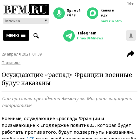
16+
Канал в
прямой
эфир
MAX
Москва
max.ru/bfm
Telegram
МЕНЮ
t.me/BFMnews
29 апреля 2021, 01:39
Политика
Осуждающие «распад» Франции военные
будут наказаны
Они призвали президента Эммануэля Макрона защищать
патриотизм
Военные, осуждающие «распад» Франции и
призывающие к «поддержке политики», которая будет
работать против этого, будут подвергнуты наказаниям,
сообщает
AFP
со ссылкой на заявление начальника штаба