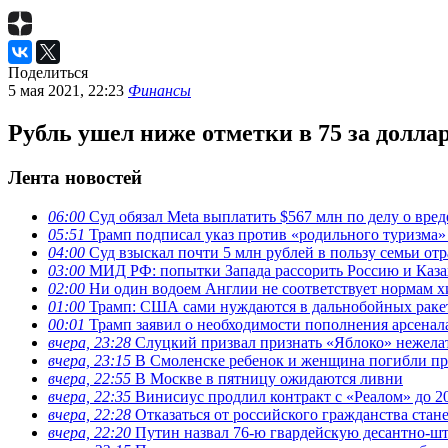
Поделиться
5 мая 2021, 22:23
Финансы
Рубль ушел ниже отметки в 75 за долл
Лента новостей
06:00
Суд обязал Meta выплатить $567 млн по делу о вре
05:51
Трамп подписал указ против «родильного туризма
04:00
Суд взыскал почти 5 млн рублей в пользу семьи отр
03:00
МИД РФ: попытки Запада рассорить Россию и Каза
02:00
Ни один водоем Англии не соответствует нормам х
01:00
Трамп: США сами нуждаются в дальнобойных ракета
00:01
Трамп заявил о необходимости пополнения арсена
вчера, 23:28
Слуцкий призвал признать «Яблоко» нежела
вчера, 23:15
В Смоленске ребенок и женщина погибли при
вчера, 22:55
В Москве в пятницу ожидаются ливни
вчера, 22:35
Винисиус продлил контракт с «Реалом» до 2
вчера, 22:28
Отказаться от российского гражданства стан
вчера, 22:20
Путин назвал 76-ю гвардейскую десантно-ш