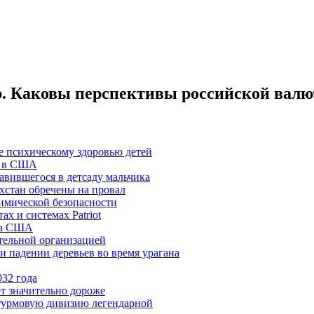
ар. Каковы перспективы российской вал
де психическому здоровью детей
» в США
авившегося в детсаду мальчика
хстан обречены на провал
имической безопасности
х и системах Patriot
ла США
тельной организацией
 падении деревьев во время урагана
032 года
ет значительно дороже
турмовую дивизию легендарной