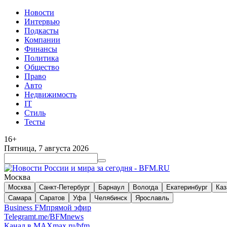
Новости
Интервью
Подкасты
Компании
Финансы
Политика
Общество
Право
Авто
Недвижимость
IT
Стиль
Тесты
16+
Пятница, 7 августа 2026
Москва
Москва
Санкт-Петербург
Барнаул
Вологда
Екатеринбург
Каз
Самара
Саратов
Уфа
Челябинск
Ярославль
Business FM
прямой эфир
Telegram
t.me/BFMnews
Канал в MAX
max.ru/bfm