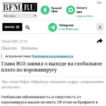
16+
Канал в
прямой
эфир
MAX
Москва
max.ru/bfm
Telegram
МЕНЮ
t.me/BFMnews
10 мая 2021, 21:14
Общество
Медицина
Актуальная тема:
Пандемия коронавируса
Глава ВОЗ заявил о выходе на глобальное
плато по коронавирусу
При этом Тедрос Гебрейесус называет цифры «неприемлемо
высокими»
Глобальная заболеваемость и смертность от
коронаивруса вышли на плато. Об этом на брифинге в