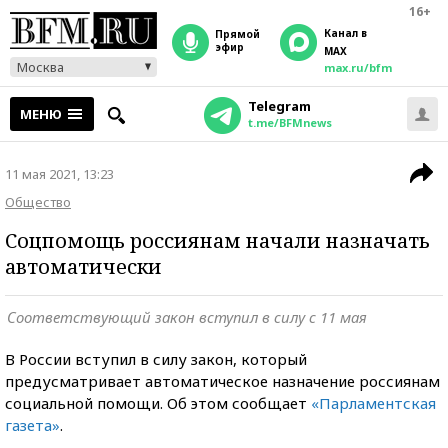
16+
Канал в
прямой
эфир
MAX
Москва
max.ru/bfm
Telegram
МЕНЮ
t.me/BFMnews
11 мая 2021, 13:23
Общество
Соцпомощь россиянам начали назначать
автоматически
Соответствующий закон вступил в силу с 11 мая
В России вступил в силу закон, который
предусматривает автоматическое назначение россиянам
социальной помощи. Об этом сообщает
«Парламентская
газета»
.