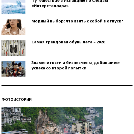
Путешествие в Исландию по следам
«Интерстеллара»
Модный выбор: что взять с собой в отпуск?
Самая трендовая обувь лета – 2026
Знаменитости и бизнесмены, добившиеся
успеха со второй попытки
Как защититься от солнца на курорте?
ФОТОИСТОРИИ
Кто изобрел средства связи?