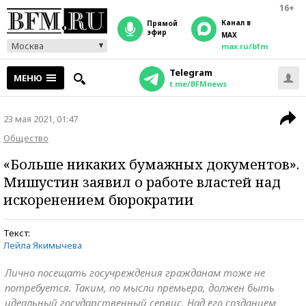
16+
Канал в
прямой
эфир
MAX
Москва
max.ru/bfm
Telegram
МЕНЮ
t.me/BFMnews
23 мая 2021, 01:47
Общество
«Больше никаких бумажных документов».
Мишустин заявил о работе властей над
искоренением бюрократии
Текст:
Лейла Якимычева
Лично посещать госучреждения гражданам тоже не
потребуется. Таким, по мысли премьера, должен быть
идеальный государственный сервис. Над его созданием