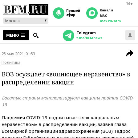
16+
Канал в
прямой
эфир
MAX
Москва
max.ru/bfm
Telegram
МЕНЮ
t.me/BFMnews
25 мая 2021, 01:53
Политика
ВОЗ осуждает «вопиющее неравенство» в
распределении вакцин
Богатые страны монополизируют вакцины против COVID-
19
Пандемия COVID-19 подпитывается «скандальным
неравенством» в распределении вакцин, заявил глава
Всемирной организации здравоохранения (ВОЗ) Тедрос
Адханом Гебрейесус на открытии встречи, посвященной