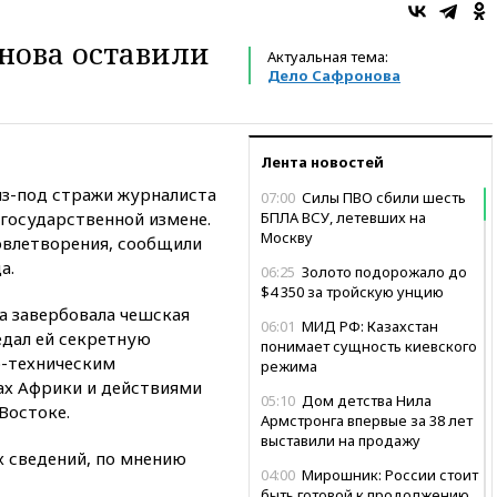
нова оставили
Актуальная тема:
Дело Сафронова
Лента новостей
из-под стражи журналиста
07:00
Силы ПВО сбили шесть
 государственной измене.
БПЛА ВСУ, летевших на
Москву
овлетворения, сообщили
а.
06:25
Золото подорожало до
$4 350 за тройскую унцию
а завербовала чешская
06:01
МИД РФ: Казахстан
редал ей секретную
понимает сущность киевского
о-техническим
режима
ах Африки и действиями
05:10
Дом детства Нила
Востоке.
Армстронга впервые за 38 лет
выставили на продажу
 сведений, по мнению
04:00
Мирошник: России стоит
быть готовой к продолжению