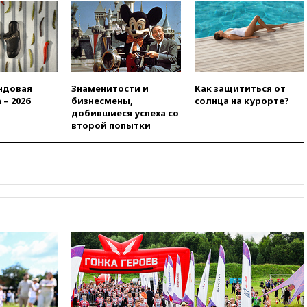
вчера, 23:00
Пост Дмитриева в
X о миграционном кризисе в
Сеуте набрал миллион
просмотров
вчера, 22:49
Минпромторг:
банкротство «Кванта» не
означает прекращения
ндовая
Знаменитости и
Как защититься от
производства телевизоров в
 – 2026
бизнесмены,
солнца на курорте?
РФ
добившиеся успеха со
второй попытки
вчера, 22:35
Семь грузовых
вагонов сошли с рельсов в
Оренбургской области
вчера, 22:22
Минфин: в июле
выросли нефтегазовые
доходы российского бюджета
вчера, 22:15
Аксаков: ЦБ
согласовал первый стандарт
исламского банкинга
вчера, 21:43
Организаторы
«Интервидения»
подтвердили, что конкурс
пройдет в Саудовской Аравии