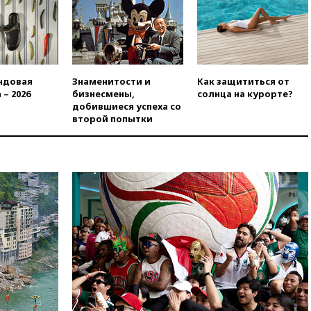
вчера, 20:15
ТАСС: жизни
главы «Уралдронзавода»
после взрыва ничего не
угрожает
вчера, 20:08
По всей Грузии
ндовая
Знаменитости и
Как защититься от
снова отключилось
 – 2026
бизнесмены,
солнца на курорте?
электричество
добившиеся успеха со
вчера, 20:00
Зеленский связал
второй попытки
дефицит ракет с попыткой
Запада принудить Киев к
уступкам
вчера, 19:45
Памфилова: ЦИК
примет беспрецедентные
меры безопасности во время
выборов
вчера, 19:35
Памфилова
сообщила об омоложении
партийных списков на выборах
в Госдуму
вчера, 19:25
Путин
прокомментировал первый