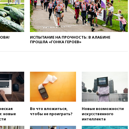
вчера, 21:35
Машков: в РФ
подготовили концепцию
развития театрального
искусства до 2035 года
вчера, 21:21
Правительство
ЛОВА!
ИСПЫТАНИЕ НА ПРОЧНОСТЬ: В АЛАБИНЕ
РФ разрешило продажу
ПРОШЛА «ГОНКА ГЕРОЕВ»
бензина старых
экологических классов
вчера, 21:15
Путин обсудил с
Машковым 150-летие Союза
театральных деятелей
вчера, 20:47
Newsweek:
«взрывная» диарея охватила
47 из 50 штатов США
вчера, 20:35
ПВО за 12 часов
сбила 200 украинских
беспилотников
ческая
Во что вложиться,
Новые возможности
: новые
чтобы не проиграть?
искусственного
вчера, 20:20
Третий комплект
сти
интеллекта
золотых медалей выиграли на
ЧЕ российские синхронистки