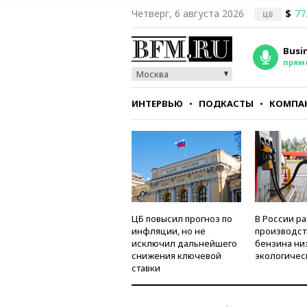
Четверг, 6 августа 2026
$
77
ЦБ
Busi
прям
Москва
ИНТЕРВЬЮ
ПОДКАСТЫ
КОМПА
СТИЛЬ
ТЕСТЫ
ЦБ повысил прогноз по
В России р
инфляции, но не
производст
исключил дальнейшего
бензина ни
снижения ключевой
экологичес
ставки