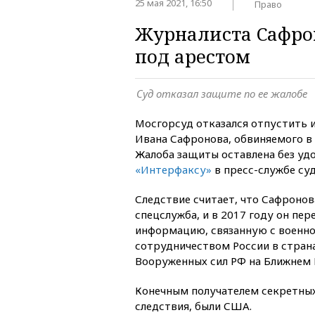
25 мая 2021, 16:50
Право
Журналиста Сафро
под арестом
Суд отказал защите по ее жалобе
Мосгорсуд отказался отпустить 
Ивана Сафронова, обвиняемого в
Жалоба защиты оставлена без уд
«Интерфаксу»
в пресс-службе суд
Следствие считает, что Сафронов
спецслужба, и в 2017 году он пе
информацию, связанную с военн
сотрудничеством России в стран
Вооруженных сил РФ на Ближнем 
Конечным получателем секретных
следствия, были США.