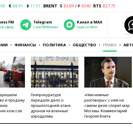
.96
€
88.91
¥
11.51
BRENT
$
83.89
/ ₽
6540
RTS
827.75
ness FM
Telegram
Канал в MAX
ой эфир
t.me/BFMnews
max.ru/bfm
НИИ
ФИНАНСЫ
ПОЛИТИКА
ОБЩЕСТВО
ПРАВО
АВТ
азрешили
Генпрокуратуре
«Никчемные
во и продажу
передали дело о
разговоры»: с кем на
зких
прошлогодней атаке
самом деле спорит мэр
ких классов
дронов на военные
Москвы. Комментарий
аэродромы
Георгия Бовта