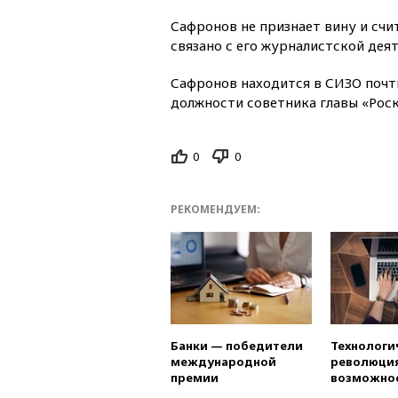
Сафронов не признает вину и счит
связано с его журналистской дея
Сафронов находится в СИЗО почти
должности советника главы «Рос
0
0
РЕКОМЕНДУЕМ:
Банки — победители
Технологи
международной
революция
премии
возможно