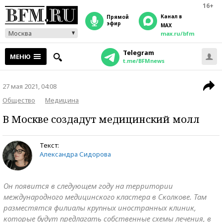
16+
Канал в
прямой
эфир
MAX
Москва
max.ru/bfm
Telegram
МЕНЮ
t.me/BFMnews
27 мая 2021, 04:08
Общество
Медицина
В Москве создадут медицинский молл
Текст:
Александра Сидорова
Он появится в следующем году на территории
международного медицинского кластера в Сколкове. Там
разместятся филиалы крупных иностранных клиник,
которые будут предлагать собственные схемы лечения, в