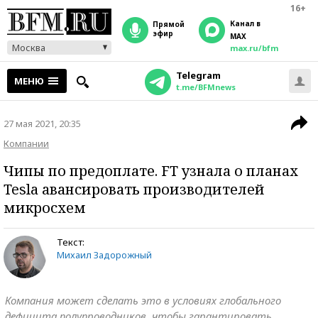
16+
Канал в
прямой
эфир
MAX
Москва
max.ru/bfm
Telegram
МЕНЮ
t.me/BFMnews
27 мая 2021, 20:35
Компании
Чипы по предоплате. FT узнала о планах
Tesla авансировать производителей
микросхем
Текст:
Михаил Задорожный
Компания может сделать это в условиях глобального
дефицита полупроводников, чтобы гарантировать