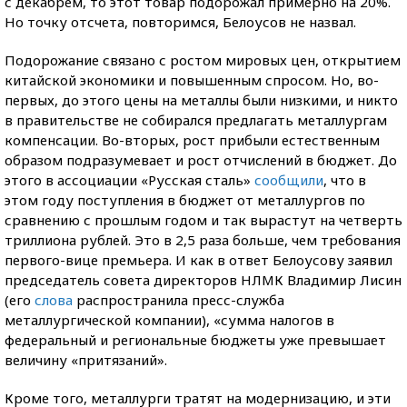
с декабрем, то этот товар подорожал примерно на 20%.
Но точку отсчета, повторимся, Белоусов не назвал.
Подорожание связано с ростом мировых цен, открытием
китайской экономики и повышенным спросом. Но, во-
первых, до этого цены на металлы были низкими, и никто
в правительстве не собирался предлагать металлургам
компенсации. Во-вторых, рост прибыли естественным
образом подразумевает и рост отчислений в бюджет. До
этого в ассоциации «Русская сталь»
сообщили
, что в
этом году поступления в бюджет от металлургов по
сравнению с прошлым годом и так вырастут на четверть
триллиона рублей. Это в 2,5 раза больше, чем требования
первого-вице премьера. И как в ответ Белоусову заявил
председатель совета директоров НЛМК Владимир Лисин
(его
слова
распространила пресс-служба
металлургической компании), «сумма налогов в
федеральный и региональные бюджеты уже превышает
величину «притязаний».
Кроме того, металлурги тратят на модернизацию, и эти