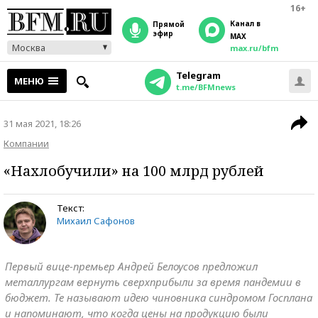
16+
Канал в
прямой
эфир
MAX
Москва
max.ru/bfm
Telegram
МЕНЮ
t.me/BFMnews
31 мая 2021, 18:26
Компании
«Нахлобучили» на 100 млрд рублей
Текст:
Михаил Сафонов
Первый вице-премьер Андрей Белоусов предложил
металлургам вернуть сверхприбыли за время пандемии в
бюджет. Те называют идею чиновника синдромом Госплана
и напоминают, что когда цены на продукцию были