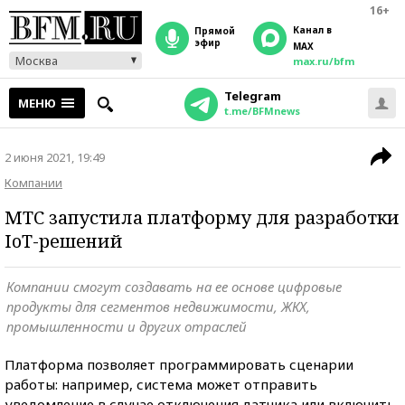
16+
Канал в
прямой
эфир
MAX
Москва
max.ru/bfm
Telegram
МЕНЮ
t.me/BFMnews
2 июня 2021, 19:49
Компании
МТС запустила платформу для разработки
IoT-решений
Компании смогут создавать на ее основе цифровые
продукты для сегментов недвижимости, ЖКХ,
промышленности и других отраслей
Платформа позволяет программировать сценарии
работы: например, система может отправить
уведомление в случае отключения датчика или включить